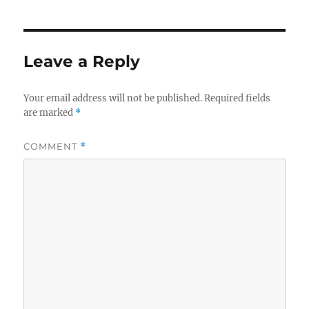
Leave a Reply
Your email address will not be published.
Required fields
are marked
*
COMMENT
*