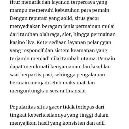
fitur menarik dan layanan terpercaya yang
mampu memenuhi kebutuhan para pemain.
Dengan reputasi yang solid, situs gacor
menyediakan beragam jenis permainan mulai
dari taruhan olahraga, slot, hingga permainan
kasino live. Ketersediaan layanan pelanggan
yang responsif dan sistem keamanan yang
terjamin menjadi nilai tambah utama. Pemain
dapat menikmati kenyamanan dan keadilan
saat berpartisipasi, sehingga pengalaman
bermain menjadi lebih maksimal dan
menguntungkan secara finansial.
Popularitas situs gacor tidak terlepas dari
tingkat keberhasilannya yang tinggi dalam
menyajikan hasil yang konsisten dan adil.