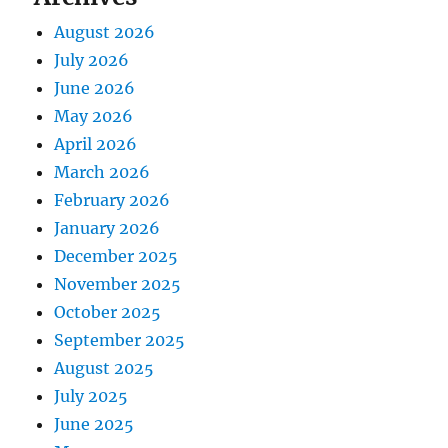
August 2026
July 2026
June 2026
May 2026
April 2026
March 2026
February 2026
January 2026
December 2025
November 2025
October 2025
September 2025
August 2025
July 2025
June 2025