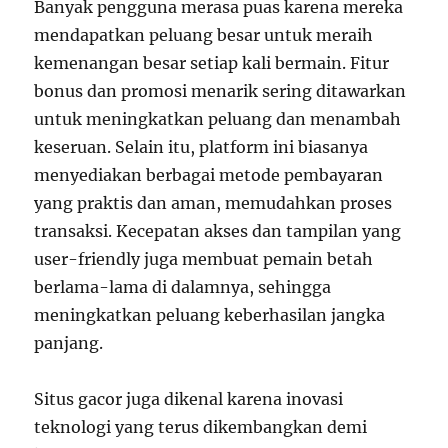
Banyak pengguna merasa puas karena mereka
mendapatkan peluang besar untuk meraih
kemenangan besar setiap kali bermain. Fitur
bonus dan promosi menarik sering ditawarkan
untuk meningkatkan peluang dan menambah
keseruan. Selain itu, platform ini biasanya
menyediakan berbagai metode pembayaran
yang praktis dan aman, memudahkan proses
transaksi. Kecepatan akses dan tampilan yang
user-friendly juga membuat pemain betah
berlama-lama di dalamnya, sehingga
meningkatkan peluang keberhasilan jangka
panjang.
Situs gacor juga dikenal karena inovasi
teknologi yang terus dikembangkan demi