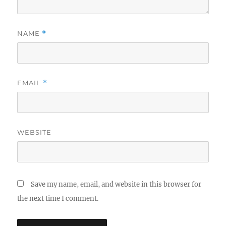
NAME
*
EMAIL
*
WEBSITE
Save my name, email, and website in this browser for
the next time I comment.