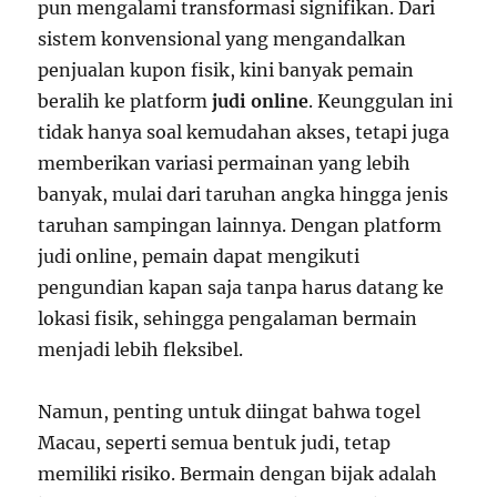
pun mengalami transformasi signifikan. Dari
sistem konvensional yang mengandalkan
penjualan kupon fisik, kini banyak pemain
beralih ke platform
judi online
. Keunggulan ini
tidak hanya soal kemudahan akses, tetapi juga
memberikan variasi permainan yang lebih
banyak, mulai dari taruhan angka hingga jenis
taruhan sampingan lainnya. Dengan platform
judi online, pemain dapat mengikuti
pengundian kapan saja tanpa harus datang ke
lokasi fisik, sehingga pengalaman bermain
menjadi lebih fleksibel.
Namun, penting untuk diingat bahwa togel
Macau, seperti semua bentuk judi, tetap
memiliki risiko. Bermain dengan bijak adalah