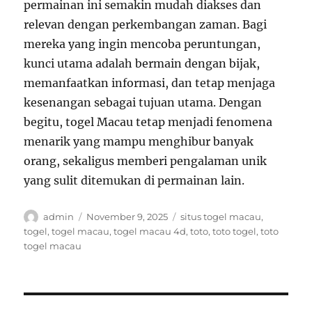
permainan ini semakin mudah diakses dan
relevan dengan perkembangan zaman. Bagi
mereka yang ingin mencoba peruntungan,
kunci utama adalah bermain dengan bijak,
memanfaatkan informasi, dan tetap menjaga
kesenangan sebagai tujuan utama. Dengan
begitu, togel Macau tetap menjadi fenomena
menarik yang mampu menghibur banyak
orang, sekaligus memberi pengalaman unik
yang sulit ditemukan di permainan lain.
Author
Posted
Tags
admin
November 9, 2025
situs togel macau
,
on
togel
,
togel macau
,
togel macau 4d
,
toto
,
toto togel
,
toto
togel macau