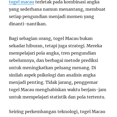
togel macau
terletak pada kombinasi angka
yang sederhana namun menantang, membuat
setiap pengundian menjadi momen yang
dinanti-nantikan.
Bagi sebagian orang, togel Macau bukan
sekadar hiburan, tetapi juga strategi. Mereka
mempelajari pola angka, tren pengundian
sebelumnya, dan berbagai metode prediksi
untuk meningkatkan peluang menang. Di
sinilah aspek psikologi dan analisis angka
menjadi penting. Tidak jarang, penggemar
togel Macau menghabiskan waktu berjam-jam
untuk mempelajari statistik dan pola tertentu.
Seiring perkembangan teknologi, togel Macau