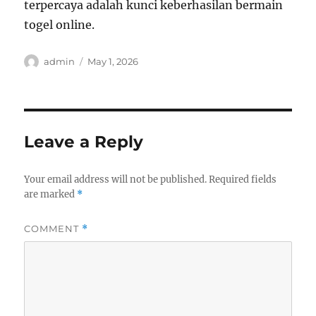
terpercaya adalah kunci keberhasilan bermain
togel online.
Author
Posted
admin
May 1, 2026
on
Leave a Reply
Your email address will not be published.
Required fields
are marked
*
COMMENT
*