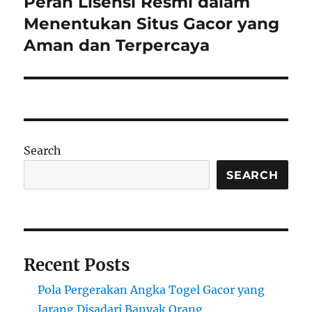
Peran Lisensi Resmi dalam
Next
post:
Menentukan Situs Gacor yang
Aman dan Terpercaya
Search
SEARCH
Recent Posts
Pola Pergerakan Angka Togel Gacor yang
Jarang Disadari Banyak Orang