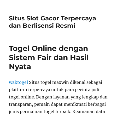
Situs Slot Gacor Terpercaya
dan Berlisensi Resmi
Togel Online dengan
Sistem Fair dan Hasil
Nyata
waktogel
Situs togel maxwin dikenal sebagai
platform terpercaya untuk para pecinta judi
togel online. Dengan layanan yang lengkap dan
transparan, pemain dapat menikmati berbagai
jenis permainan togel terbaik. Keamanan data