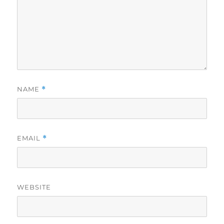
NAME
*
EMAIL
*
WEBSITE