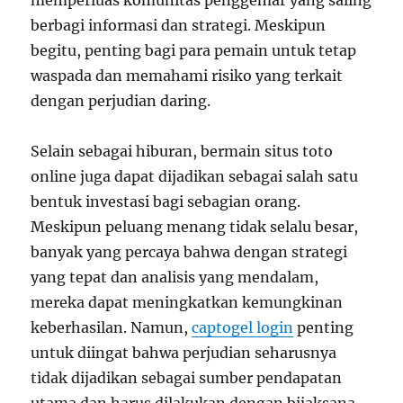
memperluas komunitas penggemar yang saling
berbagi informasi dan strategi. Meskipun
begitu, penting bagi para pemain untuk tetap
waspada dan memahami risiko yang terkait
dengan perjudian daring.
Selain sebagai hiburan, bermain situs toto
online juga dapat dijadikan sebagai salah satu
bentuk investasi bagi sebagian orang.
Meskipun peluang menang tidak selalu besar,
banyak yang percaya bahwa dengan strategi
yang tepat dan analisis yang mendalam,
mereka dapat meningkatkan kemungkinan
keberhasilan. Namun,
captogel login
penting
untuk diingat bahwa perjudian seharusnya
tidak dijadikan sebagai sumber pendapatan