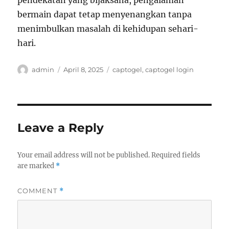
pendekatan yang bijaksana, pengalaman
bermain dapat tetap menyenangkan tanpa
menimbulkan masalah di kehidupan sehari-
hari.
Author
Posted
Tags
admin
April 8, 2025
captogel
,
captogel login
on
Leave a Reply
Your email address will not be published.
Required fields
are marked
*
COMMENT
*