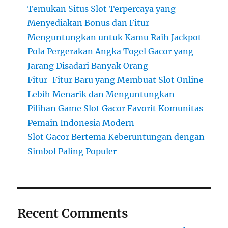
Temukan Situs Slot Terpercaya yang
Menyediakan Bonus dan Fitur
Menguntungkan untuk Kamu Raih Jackpot
Pola Pergerakan Angka Togel Gacor yang
Jarang Disadari Banyak Orang
Fitur-Fitur Baru yang Membuat Slot Online
Lebih Menarik dan Menguntungkan
Pilihan Game Slot Gacor Favorit Komunitas
Pemain Indonesia Modern
Slot Gacor Bertema Keberuntungan dengan
Simbol Paling Populer
Recent Comments