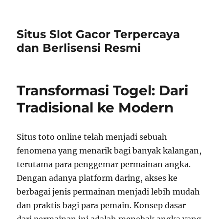
Situs Slot Gacor Terpercaya
dan Berlisensi Resmi
Transformasi Togel: Dari
Tradisional ke Modern
Situs toto online telah menjadi sebuah
fenomena yang menarik bagi banyak kalangan,
terutama para penggemar permainan angka.
Dengan adanya platform daring, akses ke
berbagai jenis permainan menjadi lebih mudah
dan praktis bagi para pemain. Konsep dasar