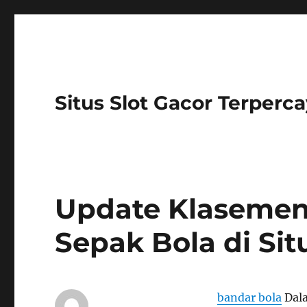
Situs Slot Gacor Terperc
Update Klasemen
Sepak Bola di Situ
bandar bola
Dala