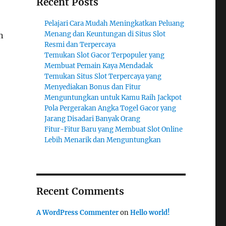
Recent Posts
Pelajari Cara Mudah Meningkatkan Peluang
Menang dan Keuntungan di Situs Slot
n
Resmi dan Terpercaya
Temukan Slot Gacor Terpopuler yang
Membuat Pemain Kaya Mendadak
Temukan Situs Slot Terpercaya yang
Menyediakan Bonus dan Fitur
Menguntungkan untuk Kamu Raih Jackpot
Pola Pergerakan Angka Togel Gacor yang
Jarang Disadari Banyak Orang
Fitur-Fitur Baru yang Membuat Slot Online
Lebih Menarik dan Menguntungkan
Recent Comments
A WordPress Commenter
on
Hello world!