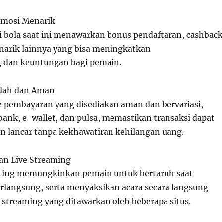
omosi Menarik
di bola saat ini menawarkan bonus pendaftaran, cashback
arik lainnya yang bisa meningkatkan
 dan keuntungan bagi pemain.
udah dan Aman
 pembayaran yang disediakan aman dan bervariasi,
 bank, e-wallet, dan pulsa, memastikan transaksi dapat
n lancar tanpa kekhawatiran kehilangan uang.
dan Live Streaming
betting memungkinkan pemain untuk bertaruh saat
rlangsung, serta menyaksikan acara secara langsung
ve streaming yang ditawarkan oleh beberapa situs.