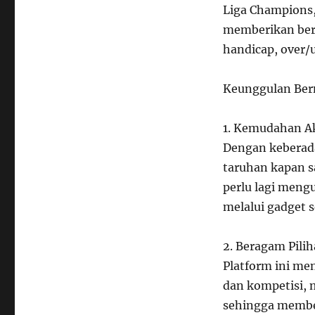
Liga Champions, 
memberikan berba
handicap, over/
Keunggulan Berma
1. Kemudahan A
Dengan keberada
taruhan kapan sa
perlu lagi mengu
melalui gadget s
2. Beragam Pili
Platform ini me
dan kompetisi, m
sehingga member