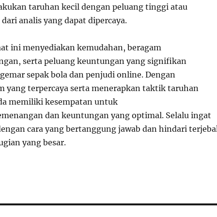
kukan taruhan kecil dengan peluang tinggi atau
dari analis yang dapat dipercaya.
 saat ini menyediakan kemudahan, beragam
ingan, serta peluang keuntungan yang signifikan
gemar sepak bola dan penjudi online. Dengan
m yang terpercaya serta menerapkan taktik taruhan
nda memiliki kesempatan untuk
menangan dan keuntungan yang optimal. Selalu ingat
engan cara yang bertanggung jawab dan hindari terjeba
ugian yang besar.