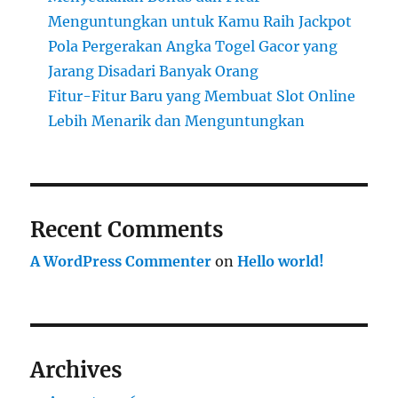
Menguntungkan untuk Kamu Raih Jackpot
Pola Pergerakan Angka Togel Gacor yang
Jarang Disadari Banyak Orang
Fitur-Fitur Baru yang Membuat Slot Online
Lebih Menarik dan Menguntungkan
Recent Comments
A WordPress Commenter
on
Hello world!
Archives