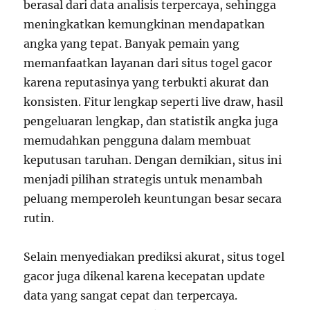
berasal dari data analisis terpercaya, sehingga
meningkatkan kemungkinan mendapatkan
angka yang tepat. Banyak pemain yang
memanfaatkan layanan dari situs togel gacor
karena reputasinya yang terbukti akurat dan
konsisten. Fitur lengkap seperti live draw, hasil
pengeluaran lengkap, dan statistik angka juga
memudahkan pengguna dalam membuat
keputusan taruhan. Dengan demikian, situs ini
menjadi pilihan strategis untuk menambah
peluang memperoleh keuntungan besar secara
rutin.
Selain menyediakan prediksi akurat, situs togel
gacor juga dikenal karena kecepatan update
data yang sangat cepat dan terpercaya.