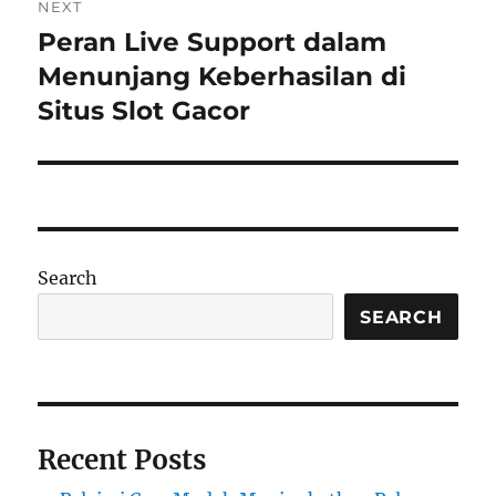
NEXT
Peran Live Support dalam
Next
post:
Menunjang Keberhasilan di
Situs Slot Gacor
Search
SEARCH
Recent Posts