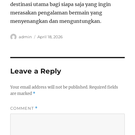
destinasi utama bagi siapa saja yang ingin
merasakan pengalaman bermain yang
menyenangkan dan menguntungkan.
Author
Posted
admin
April 18, 2026
on
Leave a Reply
Your email address will not be published.
Required fields
are marked
*
COMMENT
*