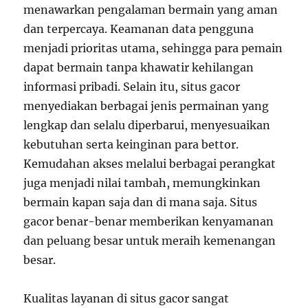
menawarkan pengalaman bermain yang aman
dan terpercaya. Keamanan data pengguna
menjadi prioritas utama, sehingga para pemain
dapat bermain tanpa khawatir kehilangan
informasi pribadi. Selain itu, situs gacor
menyediakan berbagai jenis permainan yang
lengkap dan selalu diperbarui, menyesuaikan
kebutuhan serta keinginan para bettor.
Kemudahan akses melalui berbagai perangkat
juga menjadi nilai tambah, memungkinkan
bermain kapan saja dan di mana saja. Situs
gacor benar-benar memberikan kenyamanan
dan peluang besar untuk meraih kemenangan
besar.
Kualitas layanan di situs gacor sangat