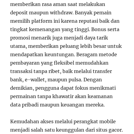
memberikan rasa aman saat melakukan
deposit maupun withdraw. Banyak pemain
memilih platform ini karena reputasi baik dan
tingkat kemenangan yang tinggi. Bonus serta
promosi menarik juga menjadi daya tarik
utama, memberikan peluang lebih besar untuk
mendapatkan keuntungan. Beragam metode
pembayaran yang fleksibel memudahkan
transaksi tanpa ribet, baik melalui transfer
bank, e-wallet, maupun pulsa. Dengan
demikian, pengguna dapat fokus menikmati
permainan tanpa khawatir akan keamanan
data pribadi maupun keuangan mereka.
Kemudahan akses melalui perangkat mobile
menjadi salah satu keunggulan dari situs gacor.