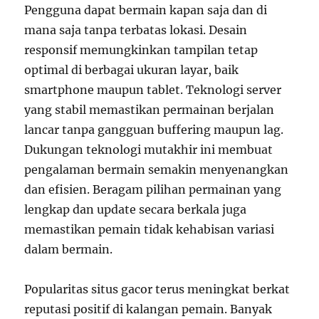
Pengguna dapat bermain kapan saja dan di
mana saja tanpa terbatas lokasi. Desain
responsif memungkinkan tampilan tetap
optimal di berbagai ukuran layar, baik
smartphone maupun tablet. Teknologi server
yang stabil memastikan permainan berjalan
lancar tanpa gangguan buffering maupun lag.
Dukungan teknologi mutakhir ini membuat
pengalaman bermain semakin menyenangkan
dan efisien. Beragam pilihan permainan yang
lengkap dan update secara berkala juga
memastikan pemain tidak kehabisan variasi
dalam bermain.
Popularitas situs gacor terus meningkat berkat
reputasi positif di kalangan pemain. Banyak