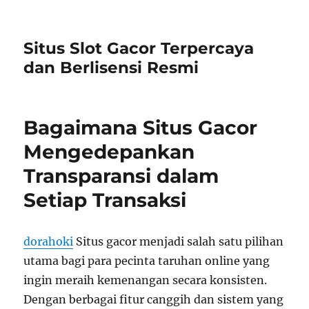
Situs Slot Gacor Terpercaya
dan Berlisensi Resmi
Bagaimana Situs Gacor
Mengedepankan
Transparansi dalam
Setiap Transaksi
dorahoki
Situs gacor menjadi salah satu pilihan
utama bagi para pecinta taruhan online yang
ingin meraih kemenangan secara konsisten.
Dengan berbagai fitur canggih dan sistem yang