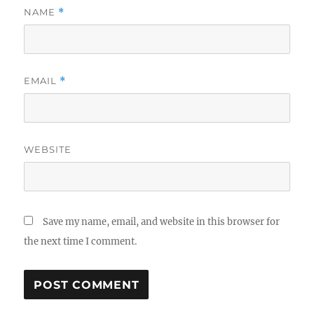
NAME
*
EMAIL
*
WEBSITE
Save my name, email, and website in this browser for
the next time I comment.