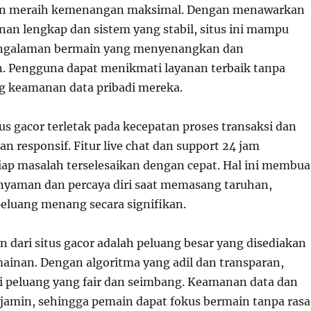
gin meraih kemenangan maksimal. Dengan menawarkan
nan lengkap dan sistem yang stabil, situs ini mampu
ngalaman bermain yang menyenangkan dan
 Pengguna dapat menikmati layanan terbaik tanpa
g keamanan data pribadi mereka.
us gacor terletak pada kecepatan proses transaksi dan
n responsif. Fitur live chat dan support 24 jam
ap masalah terselesaikan dengan cepat. Hal ini membua
yaman dan percaya diri saat memasang taruhan,
luang menang secara signifikan.
n dari situs gacor adalah peluang besar yang disediakan
mainan. Dengan algoritma yang adil dan transparan,
 peluang yang fair dan seimbang. Keamanan data dan
dijamin, sehingga pemain dapat fokus bermain tanpa rasa