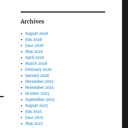
Archives
August 2026
July 2026
June 2026
May 2026
April 2026
March 2026
February 2026
January 2026
December 2025
November 2025
October 2025
September 2025
August 2025
July 2025
June 2025
May 2025