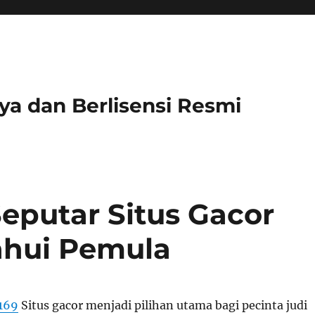
aya dan Berlisensi Resmi
Seputar Situs Gacor
ahui Pemula
169
Situs gacor menjadi pilihan utama bagi pecinta judi