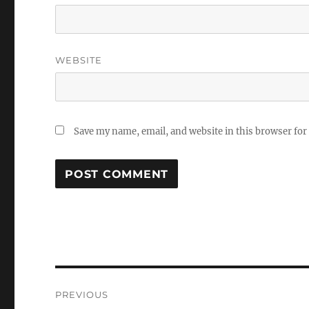
WEBSITE
Save my name, email, and website in this browser for
Post
PREVIOUS