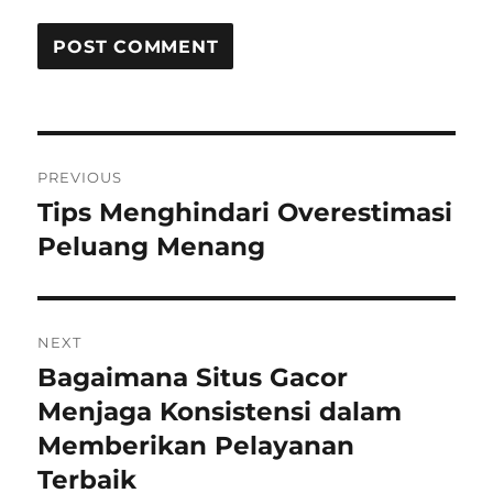
Post
PREVIOUS
navigation
Tips Menghindari Overestimasi
Previous
post:
Peluang Menang
NEXT
Bagaimana Situs Gacor
Next
post:
Menjaga Konsistensi dalam
Memberikan Pelayanan
Terbaik