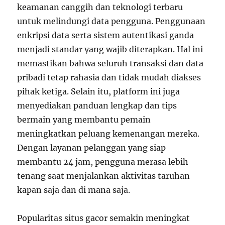
keamanan canggih dan teknologi terbaru
untuk melindungi data pengguna. Penggunaan
enkripsi data serta sistem autentikasi ganda
menjadi standar yang wajib diterapkan. Hal ini
memastikan bahwa seluruh transaksi dan data
pribadi tetap rahasia dan tidak mudah diakses
pihak ketiga. Selain itu, platform ini juga
menyediakan panduan lengkap dan tips
bermain yang membantu pemain
meningkatkan peluang kemenangan mereka.
Dengan layanan pelanggan yang siap
membantu 24 jam, pengguna merasa lebih
tenang saat menjalankan aktivitas taruhan
kapan saja dan di mana saja.
Popularitas situs gacor semakin meningkat