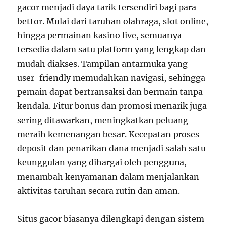
gacor menjadi daya tarik tersendiri bagi para
bettor. Mulai dari taruhan olahraga, slot online,
hingga permainan kasino live, semuanya
tersedia dalam satu platform yang lengkap dan
mudah diakses. Tampilan antarmuka yang
user-friendly memudahkan navigasi, sehingga
pemain dapat bertransaksi dan bermain tanpa
kendala. Fitur bonus dan promosi menarik juga
sering ditawarkan, meningkatkan peluang
meraih kemenangan besar. Kecepatan proses
deposit dan penarikan dana menjadi salah satu
keunggulan yang dihargai oleh pengguna,
menambah kenyamanan dalam menjalankan
aktivitas taruhan secara rutin dan aman.
Situs gacor biasanya dilengkapi dengan sistem