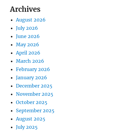
Archives
August 2026
July 2026
June 2026
May 2026
April 2026
March 2026
February 2026
January 2026
December 2025
November 2025
October 2025
September 2025
August 2025
July 2025