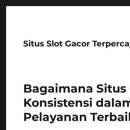
Situs Slot Gacor Terperc
Bagaimana Situs
Konsistensi dal
Pelayanan Terbai