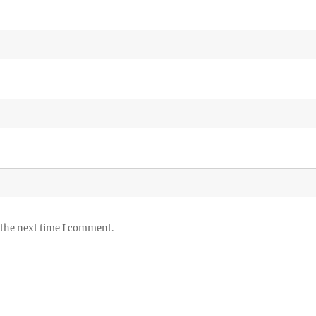
 the next time I comment.