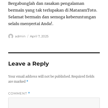
Bergabunglah dan rasakan pengalaman
bermain yang tak terlupakan di MataramToto.
Selamat bermain dan semoga keberuntungan
selalu menyertai Anda!.
Author
Posted
admin
April 7, 2025
on
Leave a Reply
Your email address will not be published.
Required fields
are marked
*
COMMENT
*