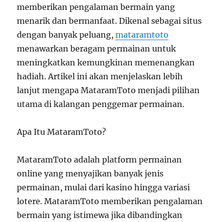
memberikan pengalaman bermain yang
menarik dan bermanfaat. Dikenal sebagai situs
dengan banyak peluang,
mataramtoto
menawarkan beragam permainan untuk
meningkatkan kemungkinan memenangkan
hadiah. Artikel ini akan menjelaskan lebih
lanjut mengapa MataramToto menjadi pilihan
utama di kalangan penggemar permainan.
Apa Itu MataramToto?
MataramToto adalah platform permainan
online yang menyajikan banyak jenis
permainan, mulai dari kasino hingga variasi
lotere. MataramToto memberikan pengalaman
bermain yang istimewa jika dibandingkan