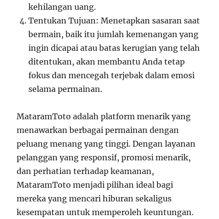
kehilangan uang.
Tentukan Tujuan: Menetapkan sasaran saat
bermain, baik itu jumlah kemenangan yang
ingin dicapai atau batas kerugian yang telah
ditentukan, akan membantu Anda tetap
fokus dan mencegah terjebak dalam emosi
selama permainan.
MataramToto adalah platform menarik yang
menawarkan berbagai permainan dengan
peluang menang yang tinggi. Dengan layanan
pelanggan yang responsif, promosi menarik,
dan perhatian terhadap keamanan,
MataramToto menjadi pilihan ideal bagi
mereka yang mencari hiburan sekaligus
kesempatan untuk memperoleh keuntungan.