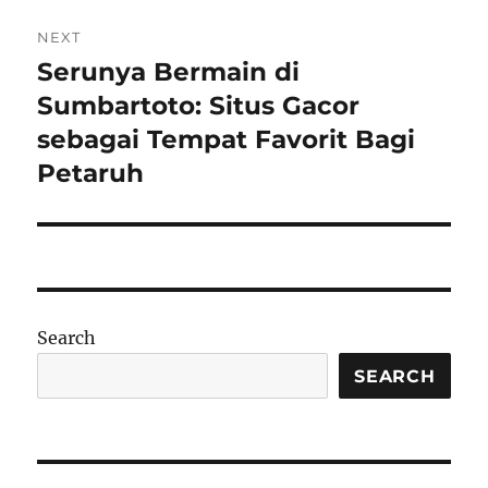
NEXT
Serunya Bermain di
Next
post:
Sumbartoto: Situs Gacor
sebagai Tempat Favorit Bagi
Petaruh
Search
SEARCH