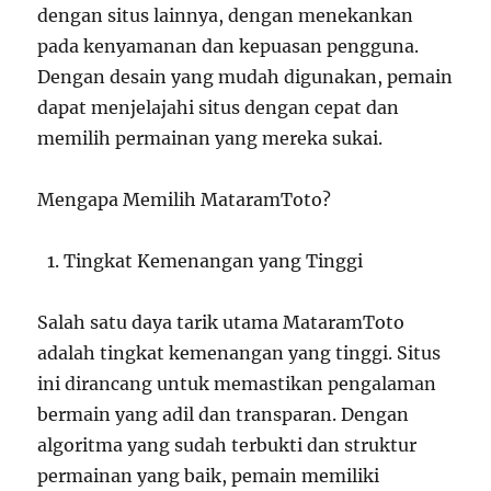
dengan situs lainnya, dengan menekankan
pada kenyamanan dan kepuasan pengguna.
Dengan desain yang mudah digunakan, pemain
dapat menjelajahi situs dengan cepat dan
memilih permainan yang mereka sukai.
Mengapa Memilih MataramToto?
Tingkat Kemenangan yang Tinggi
Salah satu daya tarik utama MataramToto
adalah tingkat kemenangan yang tinggi. Situs
ini dirancang untuk memastikan pengalaman
bermain yang adil dan transparan. Dengan
algoritma yang sudah terbukti dan struktur
permainan yang baik, pemain memiliki