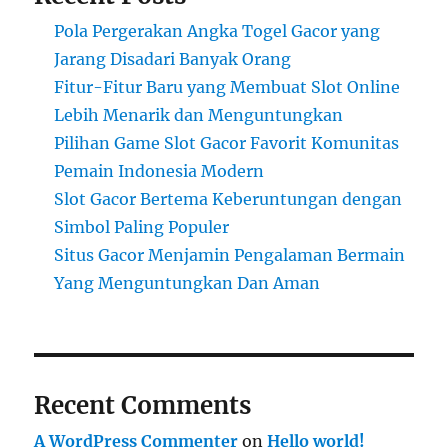
Pola Pergerakan Angka Togel Gacor yang
Jarang Disadari Banyak Orang
Fitur-Fitur Baru yang Membuat Slot Online
Lebih Menarik dan Menguntungkan
Pilihan Game Slot Gacor Favorit Komunitas
Pemain Indonesia Modern
Slot Gacor Bertema Keberuntungan dengan
Simbol Paling Populer
Situs Gacor Menjamin Pengalaman Bermain
Yang Menguntungkan Dan Aman
Recent Comments
A WordPress Commenter
on
Hello world!