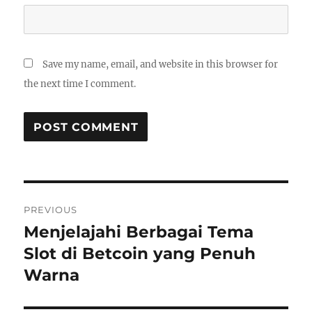
Save my name, email, and website in this browser for
the next time I comment.
Post
PREVIOUS
navigation
Menjelajahi Berbagai Tema
Previous
post:
Slot di Betcoin yang Penuh
Warna