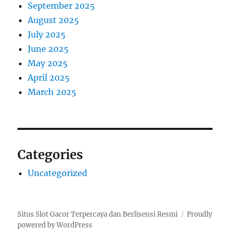
September 2025
August 2025
July 2025
June 2025
May 2025
April 2025
March 2025
Categories
Uncategorized
Situs Slot Gacor Terpercaya dan Berlisensi Resmi
Proudly
powered by WordPress