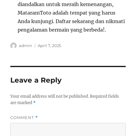
diandalkan untuk meraih kemenangan,
MataramToto adalah tempat yang harus
Anda kunjungi. Daftar sekarang dan nikmati
pengalaman bermain yang berbeda!.
Author
Posted
admin
April 7, 2025
on
Leave a Reply
Your email address will not be published.
Required fields
are marked
*
COMMENT
*