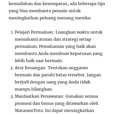
kemudahan dan kesempatan, ada beberapa tips
yang bisa membantu pemain untuk
meningkatkan peluang menang mereka:
Pelajari Permainan: Luangkan waktu untuk
memahami aturan dan strategi setiap
permainan. Pemahaman yang baik akan
membantu Anda membuat keputusan yang
lebih baik saat bermain.
Atur Keuangan: Tentukan anggaran
bermain dan patuhi batas tersebut. Jangan
berjudi dengan uang yang Anda tidak
mampu hilangkan.
Manfaatkan Penawaran: Gunakan semua
promosi dan bonus yang ditawarkan oleh
MataramToto. Ini dapat meningkatkan