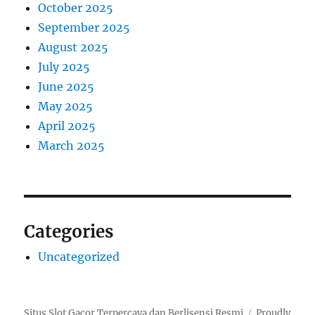
October 2025
September 2025
August 2025
July 2025
June 2025
May 2025
April 2025
March 2025
Categories
Uncategorized
Situs Slot Gacor Terpercaya dan Berlisensi Resmi
Proudly