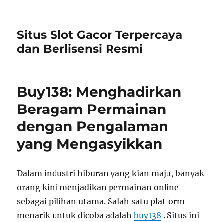
Situs Slot Gacor Terpercaya
dan Berlisensi Resmi
Buy138: Menghadirkan
Beragam Permainan
dengan Pengalaman
yang Mengasyikkan
Dalam industri hiburan yang kian maju, banyak
orang kini menjadikan permainan online
sebagai pilihan utama. Salah satu platform
menarik untuk dicoba adalah
buy138
. Situs ini