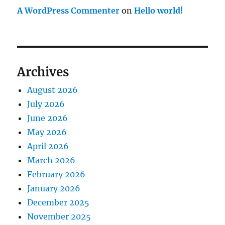
A WordPress Commenter
on
Hello world!
Archives
August 2026
July 2026
June 2026
May 2026
April 2026
March 2026
February 2026
January 2026
December 2025
November 2025