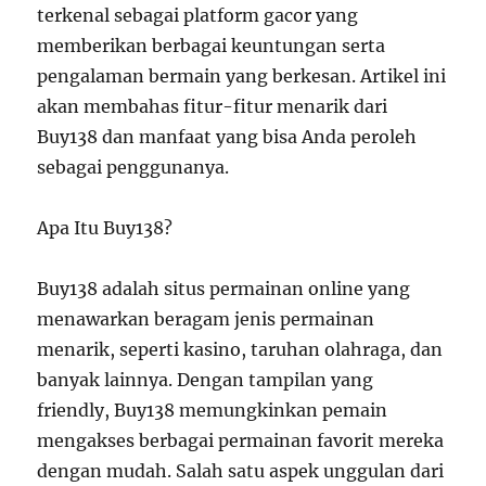
terkenal sebagai platform gacor yang
memberikan berbagai keuntungan serta
pengalaman bermain yang berkesan. Artikel ini
akan membahas fitur-fitur menarik dari
Buy138 dan manfaat yang bisa Anda peroleh
sebagai penggunanya.
Apa Itu Buy138?
Buy138 adalah situs permainan online yang
menawarkan beragam jenis permainan
menarik, seperti kasino, taruhan olahraga, dan
banyak lainnya. Dengan tampilan yang
friendly, Buy138 memungkinkan pemain
mengakses berbagai permainan favorit mereka
dengan mudah. Salah satu aspek unggulan dari