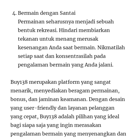
Bermain dengan Santai
Permainan seharusnya menjadi sebuah
bentuk rekreasi. Hindari membiarkan
tekanan untuk menang merusak
kesenangan Anda saat bermain. Nikmatilah
setiap saat dan konsentrasilah pada
pengalaman bermain yang Anda jalani.
Buy138 merupakan platform yang sangat
menarik, menyediakan beragam permainan,
bonus, dan jaminan keamanan. Dengan desain
yang user-friendly dan layanan pelanggan
yang cepat, Buy138 adalah pilihan yang ideal
bagi siapa saja yang ingin merasakan
pengalaman bermain yang menyenangkan dan