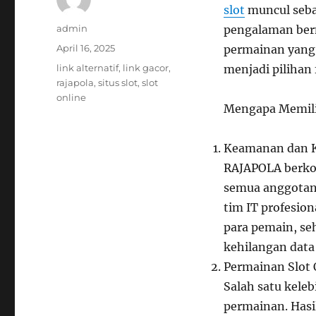
slot
muncul seba
Author
admin
pengalaman berm
Posted
April 16, 2025
permainan yang
on
Tags
link alternatif
,
link gacor
,
menjadi pilihan 
rajapola
,
situs slot
,
slot
online
Mengapa Memil
Keamanan dan K
RAJAPOLA berkom
semua anggotany
tim IT profesio
para pemain, se
kehilangan data
Permainan Slot 
Salah satu kele
permainan. Hasi