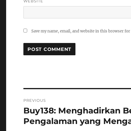
WEBSITE
Save my name, email, and website in this browser for
Post
PREVIOUS
navigation
Buy138: Menghadirkan 
Previous
post:
Pengalaman yang Menga