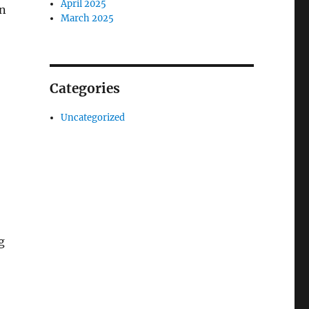
April 2025
an
March 2025
Categories
Uncategorized
g