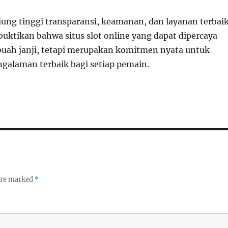
ng tinggi transparansi, keamanan, dan layanan terbaik
tikan bahwa situs slot online yang dapat dipercaya
uah janji, tetapi merupakan komitmen nyata untuk
alaman terbaik bagi setiap pemain.
 are marked
*