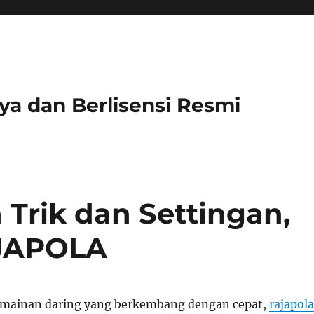
aya dan Berlisensi Resmi
 Trik dan Settingan,
AJAPOLA
rmainan daring yang berkembang dengan cepat,
rajapola