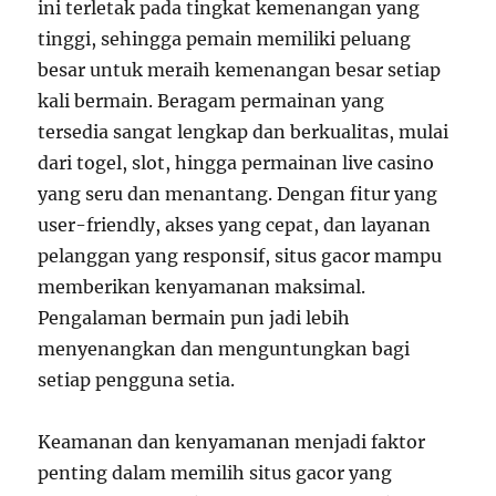
ini terletak pada tingkat kemenangan yang
tinggi, sehingga pemain memiliki peluang
besar untuk meraih kemenangan besar setiap
kali bermain. Beragam permainan yang
tersedia sangat lengkap dan berkualitas, mulai
dari togel, slot, hingga permainan live casino
yang seru dan menantang. Dengan fitur yang
user-friendly, akses yang cepat, dan layanan
pelanggan yang responsif, situs gacor mampu
memberikan kenyamanan maksimal.
Pengalaman bermain pun jadi lebih
menyenangkan dan menguntungkan bagi
setiap pengguna setia.
Keamanan dan kenyamanan menjadi faktor
penting dalam memilih situs gacor yang