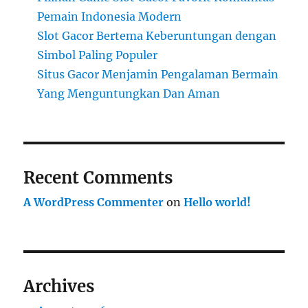
Pemain Indonesia Modern
Slot Gacor Bertema Keberuntungan dengan
Simbol Paling Populer
Situs Gacor Menjamin Pengalaman Bermain
Yang Menguntungkan Dan Aman
Recent Comments
A WordPress Commenter
on
Hello world!
Archives