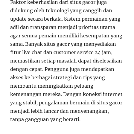
Faktor keberhasilan dari situs gacor juga
didukung oleh teknologi yang canggih dan
update secara berkala. Sistem permainan yang
adil dan transparan menjadi prioritas utama
agar semua pemain memiliki kesempatan yang
sama. Banyak situs gacor yang menyediakan
fitur live chat dan customer service 24 jam,
memastikan setiap masalah dapat diselesaikan
dengan cepat. Pengguna juga mendapatkan
akses ke berbagai strategi dan tips yang
membantu meningkatkan peluang
kemenangan mereka. Dengan koneksi internet
yang stabil, pengalaman bermain di situs gacor
menjadi lebih lancar dan menyenangkan,
tanpa gangguan yang berarti.