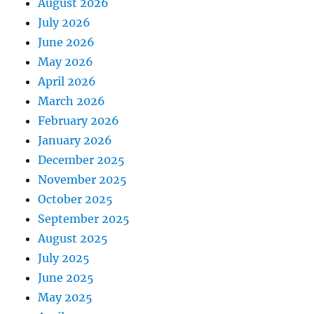
August 2026
July 2026
June 2026
May 2026
April 2026
March 2026
February 2026
January 2026
December 2025
November 2025
October 2025
September 2025
August 2025
July 2025
June 2025
May 2025