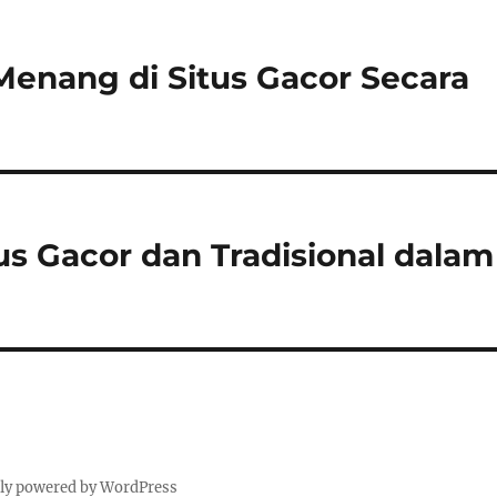
enang di Situs Gacor Secara
us Gacor dan Tradisional dalam
ly powered by WordPress