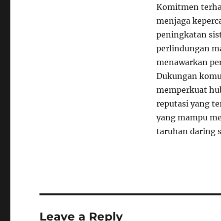
Komitmen terhad
menjaga keperca
peningkatan si
perlindungan mak
menawarkan pen
Dukungan komun
memperkuat hub
reputasi yang t
yang mampu mem
taruhan daring s
Leave a Reply