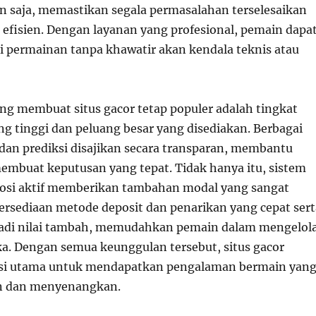
saja, memastikan segala permasalahan terselesaikan
 efisien. Dengan layanan yang profesional, pemain dapa
 permainan tanpa khawatir akan kendala teknis atau
ng membuat situs gacor tetap populer adalah tingkat
 tinggi dan peluang besar yang disediakan. Berbagai
 dan prediksi disajikan secara transparan, membantu
mbuat keputusan yang tepat. Tidak hanya itu, sistem
osi aktif memberikan tambahan modal yang sangat
ersediaan metode deposit dan penarikan yang cepat sert
adi nilai tambah, memudahkan pemain dalam mengelol
. Dengan semua keunggulan tersebut, situs gacor
asi utama untuk mendapatkan pengalaman bermain yan
 dan menyenangkan.