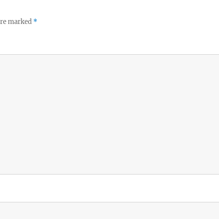
 are marked
*