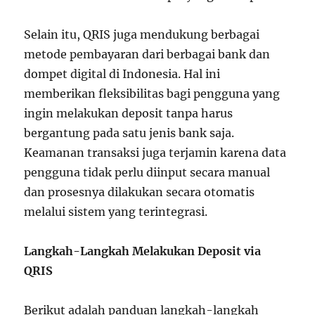
Selain itu, QRIS juga mendukung berbagai
metode pembayaran dari berbagai bank dan
dompet digital di Indonesia. Hal ini
memberikan fleksibilitas bagi pengguna yang
ingin melakukan deposit tanpa harus
bergantung pada satu jenis bank saja.
Keamanan transaksi juga terjamin karena data
pengguna tidak perlu diinput secara manual
dan prosesnya dilakukan secara otomatis
melalui sistem yang terintegrasi.
Langkah-Langkah Melakukan Deposit via
QRIS
Berikut adalah panduan langkah-langkah