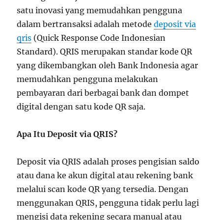
satu inovasi yang memudahkan pengguna
dalam bertransaksi adalah metode
deposit via
qris
(Quick Response Code Indonesian
Standard). QRIS merupakan standar kode QR
yang dikembangkan oleh Bank Indonesia agar
memudahkan pengguna melakukan
pembayaran dari berbagai bank dan dompet
digital dengan satu kode QR saja.
Apa Itu Deposit via QRIS?
Deposit via QRIS adalah proses pengisian saldo
atau dana ke akun digital atau rekening bank
melalui scan kode QR yang tersedia. Dengan
menggunakan QRIS, pengguna tidak perlu lagi
mengisi data rekening secara manual atau