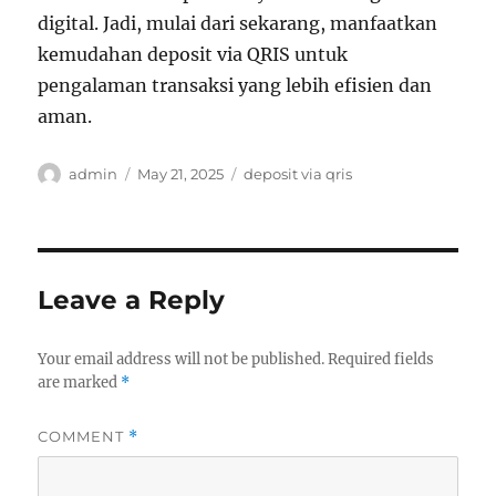
digital. Jadi, mulai dari sekarang, manfaatkan
kemudahan deposit via QRIS untuk
pengalaman transaksi yang lebih efisien dan
aman.
Author
Posted
Tags
admin
May 21, 2025
deposit via qris
on
Leave a Reply
Your email address will not be published.
Required fields
are marked
*
COMMENT
*