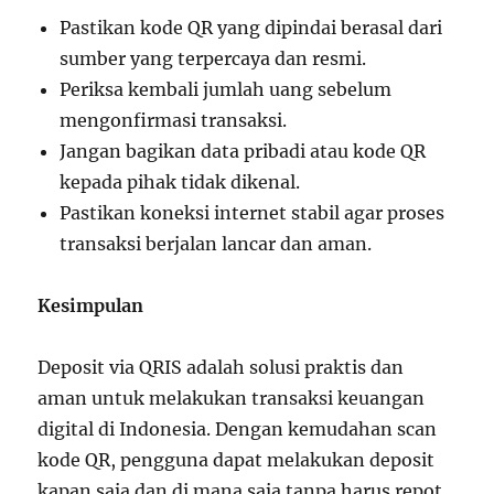
Pastikan kode QR yang dipindai berasal dari
sumber yang terpercaya dan resmi.
Periksa kembali jumlah uang sebelum
mengonfirmasi transaksi.
Jangan bagikan data pribadi atau kode QR
kepada pihak tidak dikenal.
Pastikan koneksi internet stabil agar proses
transaksi berjalan lancar dan aman.
Kesimpulan
Deposit via QRIS adalah solusi praktis dan
aman untuk melakukan transaksi keuangan
digital di Indonesia. Dengan kemudahan scan
kode QR, pengguna dapat melakukan deposit
kapan saja dan di mana saja tanpa harus repot