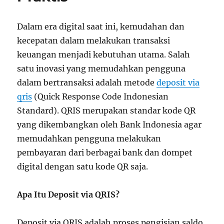
Dalam era digital saat ini, kemudahan dan
kecepatan dalam melakukan transaksi
keuangan menjadi kebutuhan utama. Salah
satu inovasi yang memudahkan pengguna
dalam bertransaksi adalah metode
deposit via
qris
(Quick Response Code Indonesian
Standard). QRIS merupakan standar kode QR
yang dikembangkan oleh Bank Indonesia agar
memudahkan pengguna melakukan
pembayaran dari berbagai bank dan dompet
digital dengan satu kode QR saja.
Apa Itu Deposit via QRIS?
Deposit via QRIS adalah proses pengisian saldo