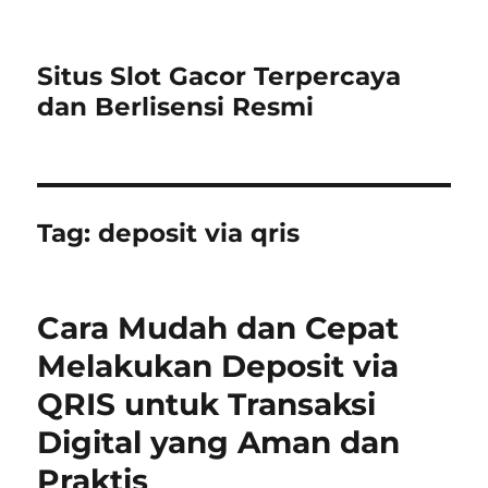
Situs Slot Gacor Terpercaya
dan Berlisensi Resmi
Tag:
deposit via qris
Cara Mudah dan Cepat
Melakukan Deposit via
QRIS untuk Transaksi
Digital yang Aman dan
Praktis