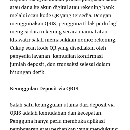
atau dana ke akun digital atau rekening bank
melalui scan kode QR yang tersedia. Dengan
menggunakan QRIS, pengguna tidak perlu lagi
mengisi data rekening secara manual atau
khawatir salah memasukkan nomor rekening.
Cukup scan kode QR yang disediakan oleh
penyedia layanan, kemudian konfirmasi
jumlah deposit, dan transaksi selesai dalam
hitungan detik.
Keunggulan Deposit via QRIS
Salah satu keunggulan utama dari deposit via
QRIS adalah kemudahan dan kecepatan.
Pengguna hanya perlu membuka aplikasi
pembayaran atau perbankan yang mendukung