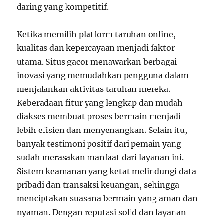
daring yang kompetitif.
Ketika memilih platform taruhan online,
kualitas dan kepercayaan menjadi faktor
utama. Situs gacor menawarkan berbagai
inovasi yang memudahkan pengguna dalam
menjalankan aktivitas taruhan mereka.
Keberadaan fitur yang lengkap dan mudah
diakses membuat proses bermain menjadi
lebih efisien dan menyenangkan. Selain itu,
banyak testimoni positif dari pemain yang
sudah merasakan manfaat dari layanan ini.
Sistem keamanan yang ketat melindungi data
pribadi dan transaksi keuangan, sehingga
menciptakan suasana bermain yang aman dan
nyaman. Dengan reputasi solid dan layanan