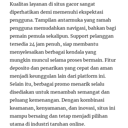
Kualitas layanan di situs gacor sangat
diperhatikan demi memenuhi ekspektasi
pengguna. Tampilan antarmuka yang ramah
pengguna memudahkan navigasi, bahkan bagi
pemain pemula sekalipun. Support pelanggan
tersedia 24 jam penuh, siap membantu
menyelesaikan berbagai kendala yang
mungkin muncul selama proses bermain. Fitur
deposito dan penarikan yang cepat dan aman
menjadi keunggulan lain dari platform ini.
Selain itu, berbagai promo menarik selalu
disediakan untuk menambah semangat dan
peluang kemenangan. Dengan kombinasi
keamanan, kenyamanan, dan inovasi, situs ini
mampu bersaing dan tetap menjadi pilihan
utama di industri taruhan online.