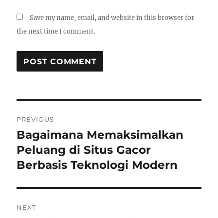
Save my name, email, and website in this browser for
the next time I comment.
Post
PREVIOUS
navigation
Bagaimana Memaksimalkan
Previous
post:
Peluang di Situs Gacor
Berbasis Teknologi Modern
NEXT