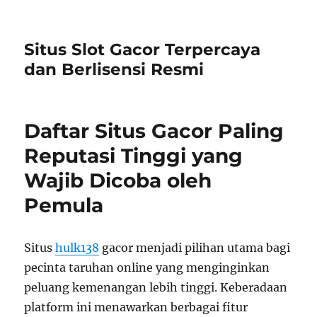
Situs Slot Gacor Terpercaya
dan Berlisensi Resmi
Daftar Situs Gacor Paling
Reputasi Tinggi yang
Wajib Dicoba oleh
Pemula
Situs
hulk138
gacor menjadi pilihan utama bagi
pecinta taruhan online yang menginginkan
peluang kemenangan lebih tinggi. Keberadaan
platform ini menawarkan berbagai fitur