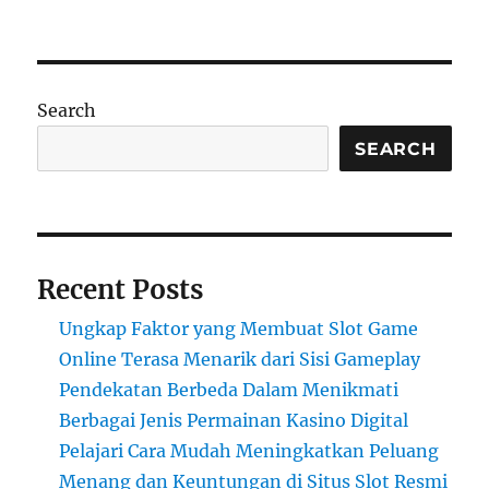
Search
SEARCH
Recent Posts
Ungkap Faktor yang Membuat Slot Game
Online Terasa Menarik dari Sisi Gameplay
Pendekatan Berbeda Dalam Menikmati
Berbagai Jenis Permainan Kasino Digital
Pelajari Cara Mudah Meningkatkan Peluang
Menang dan Keuntungan di Situs Slot Resmi