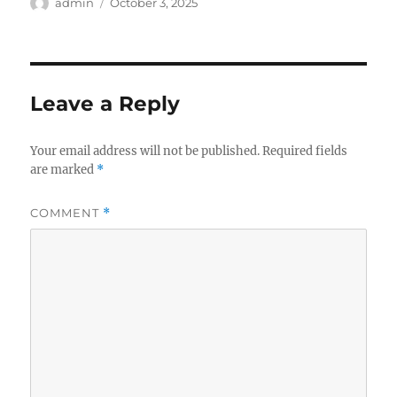
Author
Posted
admin
October 3, 2025
on
Leave a Reply
Your email address will not be published.
Required fields
are marked
*
COMMENT
*