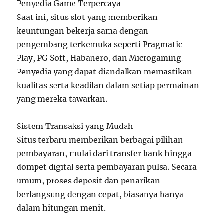
Penyedia Game Terpercaya
Saat ini, situs slot yang memberikan
keuntungan bekerja sama dengan
pengembang terkemuka seperti Pragmatic
Play, PG Soft, Habanero, dan Microgaming.
Penyedia yang dapat diandalkan memastikan
kualitas serta keadilan dalam setiap permainan
yang mereka tawarkan.
Sistem Transaksi yang Mudah
Situs terbaru memberikan berbagai pilihan
pembayaran, mulai dari transfer bank hingga
dompet digital serta pembayaran pulsa. Secara
umum, proses deposit dan penarikan
berlangsung dengan cepat, biasanya hanya
dalam hitungan menit.