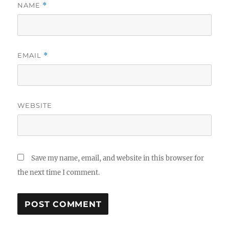
NAME
*
EMAIL
*
WEBSITE
Save my name, email, and website in this browser for
the next time I comment.