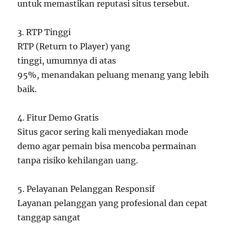
untuk memastikan reputasi situs tersebut.
3. RTP Tinggi
RTP (Return to Player) yang
tinggi, umumnya di atas
95%, menandakan peluang menang yang lebih
baik.
4. Fitur Demo Gratis
Situs gacor sering kali menyediakan mode
demo agar pemain bisa mencoba permainan
tanpa risiko kehilangan uang.
5. Pelayanan Pelanggan Responsif
Layanan pelanggan yang profesional dan cepat
tanggap sangat