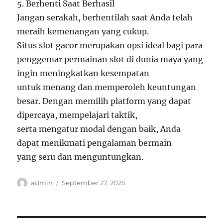
5. Berhenti Saat Berhasil
Jangan serakah, berhentilah saat Anda telah
meraih kemenangan yang cukup.
Situs slot gacor merupakan opsi ideal bagi para
penggemar permainan slot di dunia maya yang
ingin meningkatkan kesempatan
untuk menang dan memperoleh keuntungan
besar. Dengan memilih platform yang dapat
dipercaya, mempelajari taktik,
serta mengatur modal dengan baik, Anda
dapat menikmati pengalaman bermain
yang seru dan menguntungkan.
Author
Posted
admin
September 27, 2025
on