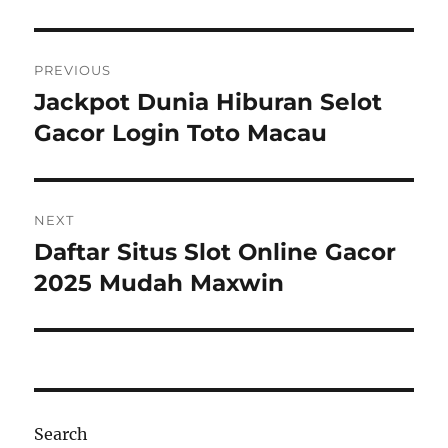
Post
PREVIOUS
navigation
Jackpot Dunia Hiburan Selot
Previous
post:
Gacor Login Toto Macau
NEXT
Daftar Situs Slot Online Gacor
Next
post:
2025 Mudah Maxwin
Search