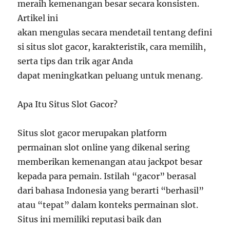
meraih kemenangan besar secara konsisten.
Artikel ini
akan mengulas secara mendetail tentang defini
si situs slot gacor, karakteristik, cara memilih,
serta tips dan trik agar Anda
dapat meningkatkan peluang untuk menang.
Apa Itu Situs Slot Gacor?
Situs slot gacor merupakan platform
permainan slot online yang dikenal sering
memberikan kemenangan atau jackpot besar
kepada para pemain. Istilah “gacor” berasal
dari bahasa Indonesia yang berarti “berhasil”
atau “tepat” dalam konteks permainan slot.
Situs ini memiliki reputasi baik dan