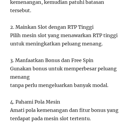
kemenangan, kemudian patuhi batasan
tersebut.
2. Mainkan Slot dengan RTP Tinggi
Pilih mesin slot yang menawarkan RTP tinggi
untuk meningkatkan peluang menang.
3. Manfaatkan Bonus dan Free Spin
Gunakan bonus untuk memperbesar peluang
menang
tanpa perlu mengeluarkan banyak modal.
4. Pahami Pola Mesin
Amati pola kemenangan dan fitur bonus yang
terdapat pada mesin slot tertentu.