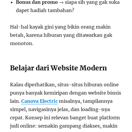
Bonus dan promo
→ siapa sih yang gak suka
dapet hadiah tambahan?
Hal-hal kayak gini yang bikin orang makin
betah, karena hiburan yang ditawarkan gak
monoton.
Belajar dari Website Modern
Kalau diperhatikan, situs-situs hiburan online
punya banyak kemiripan dengan website bisnis
lain.
Canova Electric
misalnya, tampilannya
simpel, navigasinya jelas, dan loading-nya
cepat. Konsep ini relevan banget buat platform
judi online: semakin gampang diakses, makin