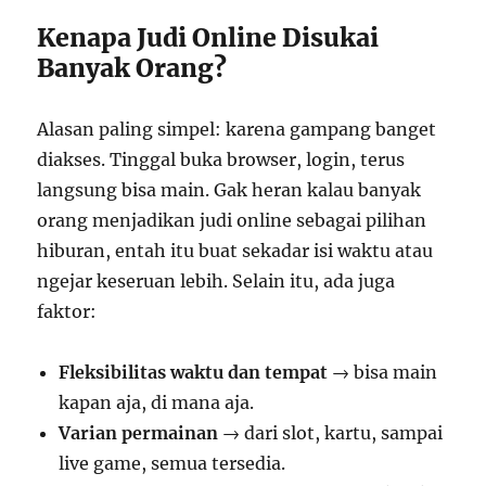
Kenapa Judi Online Disukai
Banyak Orang?
Alasan paling simpel: karena gampang banget
diakses. Tinggal buka browser, login, terus
langsung bisa main. Gak heran kalau banyak
orang menjadikan judi online sebagai pilihan
hiburan, entah itu buat sekadar isi waktu atau
ngejar keseruan lebih. Selain itu, ada juga
faktor:
Fleksibilitas waktu dan tempat
→ bisa main
kapan aja, di mana aja.
Varian permainan
→ dari slot, kartu, sampai
live game, semua tersedia.