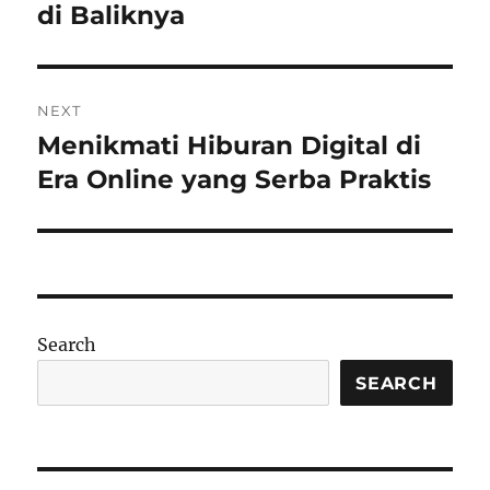
post:
di Baliknya
NEXT
Menikmati Hiburan Digital di
Next
post:
Era Online yang Serba Praktis
Search
SEARCH