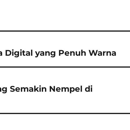
a Digital yang Penuh Warna
ang Semakin Nempel di