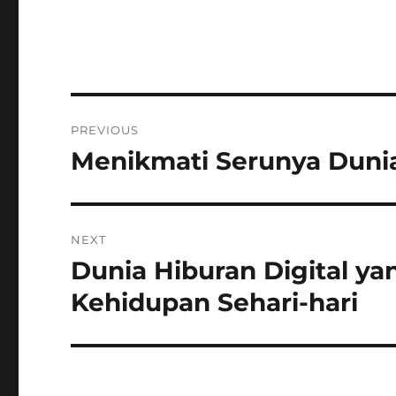
Post
PREVIOUS
navigation
Menikmati Serunya Duni
Previous
post:
NEXT
Dunia Hiburan Digital y
Next
post:
Kehidupan Sehari-hari