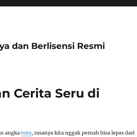
aya dan Berlisensi Resmi
n Cerita Seru di
in angka
toto
, rasanya kita nggak pernah bisa lepas dari