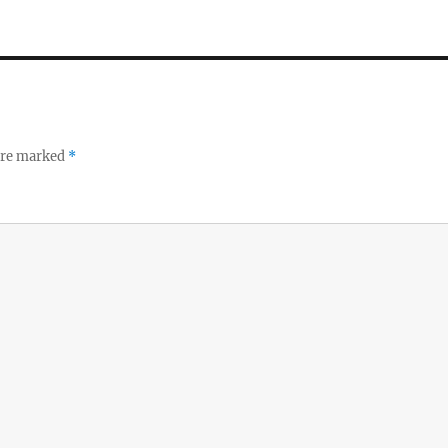
 are marked
*