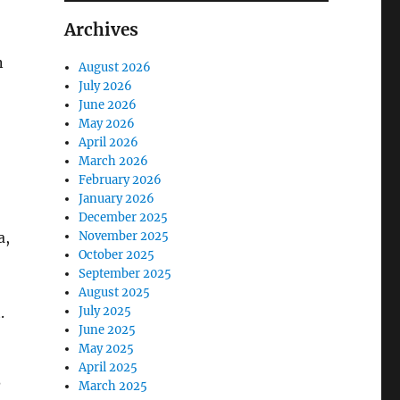
Archives
n
August 2026
July 2026
June 2026
May 2026
April 2026
March 2026
February 2026
January 2026
December 2025
a,
November 2025
October 2025
September 2025
August 2025
.
July 2025
June 2025
May 2025
April 2025
?
March 2025