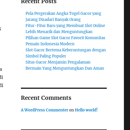
Recent Posts
Pola Pergerakan Angka Togel Gacor yang
Jarang Disadari Banyak Orang
Fitur-Fitur Baru yang Membuat Slot Online
k
Lebih Menarik dan Menguntungkan
Pilihan Game Slot Gacor Favorit Komunitas
Pemain Indonesia Modern
Slot Gacor Bertema Keberuntungan dengan
Simbol Paling Populer
Situs Gacor Menjamin Pengalaman
Bermain Yang Menguntungkan Dan Aman
a
di
di
Recent Comments
A WordPress Commenter
on
Hello world!