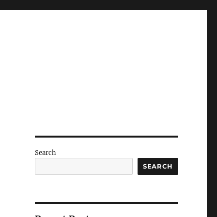
Search
SEARCH