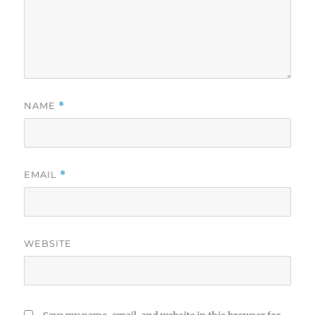
NAME
*
EMAIL
*
WEBSITE