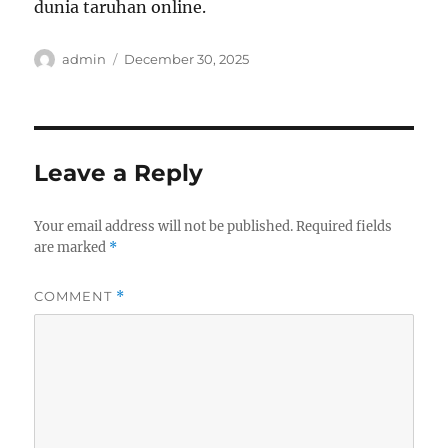
dunia taruhan online.
Author
Posted
admin
December 30, 2025
on
Leave a Reply
Your email address will not be published.
Required fields
are marked
*
COMMENT
*