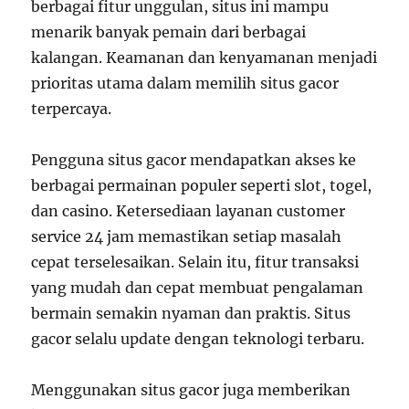
berbagai fitur unggulan, situs ini mampu
menarik banyak pemain dari berbagai
kalangan. Keamanan dan kenyamanan menjadi
prioritas utama dalam memilih situs gacor
terpercaya.
Pengguna situs gacor mendapatkan akses ke
berbagai permainan populer seperti slot, togel,
dan casino. Ketersediaan layanan customer
service 24 jam memastikan setiap masalah
cepat terselesaikan. Selain itu, fitur transaksi
yang mudah dan cepat membuat pengalaman
bermain semakin nyaman dan praktis. Situs
gacor selalu update dengan teknologi terbaru.
Menggunakan situs gacor juga memberikan