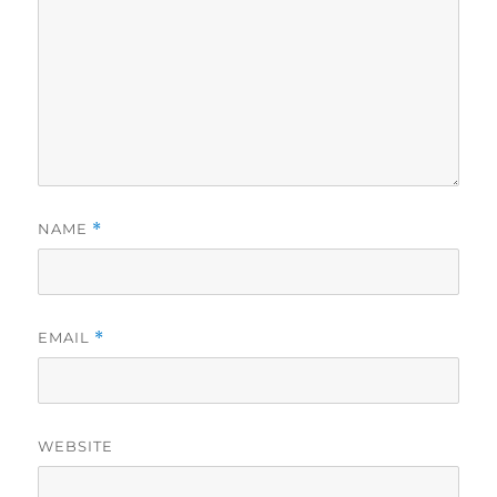
NAME
*
EMAIL
*
WEBSITE