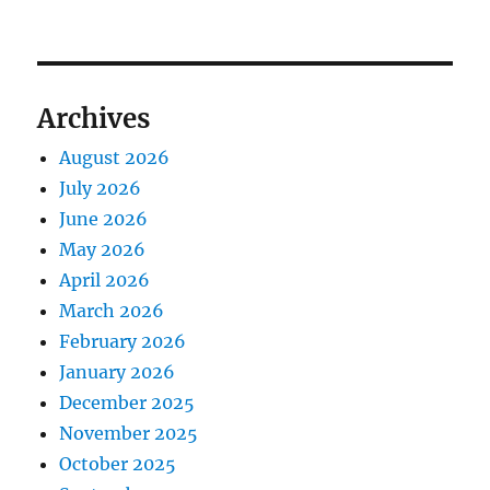
Archives
August 2026
July 2026
June 2026
May 2026
April 2026
March 2026
February 2026
January 2026
December 2025
November 2025
October 2025