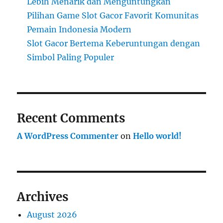
Lebih Menarik dan Menguntungkan
Pilihan Game Slot Gacor Favorit Komunitas
Pemain Indonesia Modern
Slot Gacor Bertema Keberuntungan dengan
Simbol Paling Populer
Recent Comments
A WordPress Commenter
on
Hello world!
Archives
August 2026