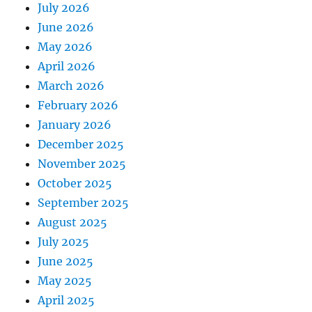
July 2026
June 2026
May 2026
April 2026
March 2026
February 2026
January 2026
December 2025
November 2025
October 2025
September 2025
August 2025
July 2025
June 2025
May 2025
April 2025