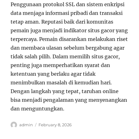
Penggunaan protokol SSL dan sistem enkripsi
data menjaga informasi pribadi dan transaksi
tetap aman. Reputasi baik dari komunitas
pemain juga menjadi indikator situs gacor yang
terpercaya. Pemain disarankan melakukan riset
dan membaca ulasan sebelum bergabung agar
tidak salah pilih. Dalam memilih situs gacor,
penting juga memperhatikan syarat dan
ketentuan yang berlaku agar tidak
menimbulkan masalah di kemudian hari.
Dengan langkah yang tepat, taruhan online
bisa menjadi pengalaman yang menyenangkan
dan menguntungkan.
Author
Posted
admin
February 8, 2026
on