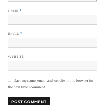
NAME
*
EMAIL
*
WEBSITE
Save my name, email, and website in this browser for
the next time I comment.