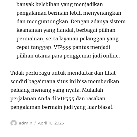
banyak kelebihan yang menjadikan
pengalaman bermain lebih menyenangkan
dan menguntungkan. Dengan adanya sistem
keamanan yang handal, berbagai pilihan
permainan, serta layanan pelanggan yang
cepat tanggap, VIP555 pantas menjadi
pilihan utama para penggemar judi online.
Tidak perlu ragu untuk mendaftar dan lihat
sendiri bagaimana situs ini bisa memberikan
peluang menang yang nyata. Mulailah
perjalanan Anda di VIP555 dan rasakan
pengalaman bermain judi yang luar biasa!.
Author
Posted
admin
April 10, 2025
on