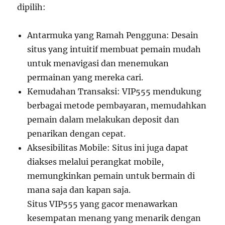
dipilih:
Antarmuka yang Ramah Pengguna: Desain
situs yang intuitif membuat pemain mudah
untuk menavigasi dan menemukan
permainan yang mereka cari.
Kemudahan Transaksi: VIP555 mendukung
berbagai metode pembayaran, memudahkan
pemain dalam melakukan deposit dan
penarikan dengan cepat.
Aksesibilitas Mobile: Situs ini juga dapat
diakses melalui perangkat mobile,
memungkinkan pemain untuk bermain di
mana saja dan kapan saja.
Situs VIP555 yang gacor menawarkan
kesempatan menang yang menarik dengan