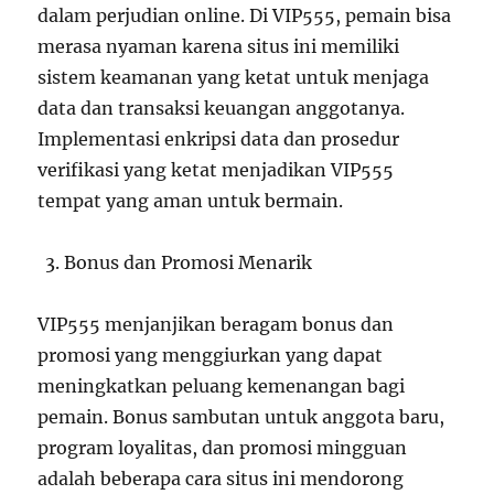
dalam perjudian online. Di VIP555, pemain bisa
merasa nyaman karena situs ini memiliki
sistem keamanan yang ketat untuk menjaga
data dan transaksi keuangan anggotanya.
Implementasi enkripsi data dan prosedur
verifikasi yang ketat menjadikan VIP555
tempat yang aman untuk bermain.
Bonus dan Promosi Menarik
VIP555 menjanjikan beragam bonus dan
promosi yang menggiurkan yang dapat
meningkatkan peluang kemenangan bagi
pemain. Bonus sambutan untuk anggota baru,
program loyalitas, dan promosi mingguan
adalah beberapa cara situs ini mendorong