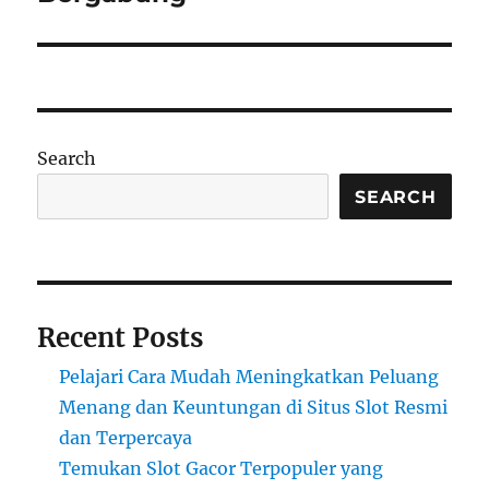
Search
SEARCH
Recent Posts
Pelajari Cara Mudah Meningkatkan Peluang
Menang dan Keuntungan di Situs Slot Resmi
dan Terpercaya
Temukan Slot Gacor Terpopuler yang