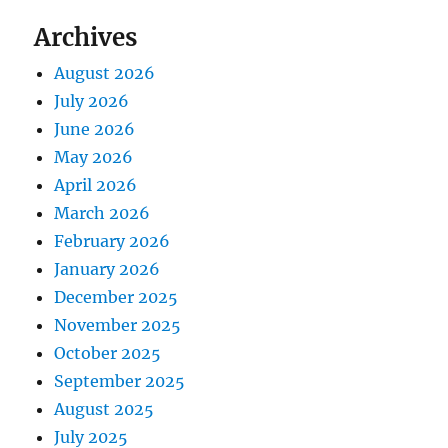
Archives
August 2026
July 2026
June 2026
May 2026
April 2026
March 2026
February 2026
January 2026
December 2025
November 2025
October 2025
September 2025
August 2025
July 2025