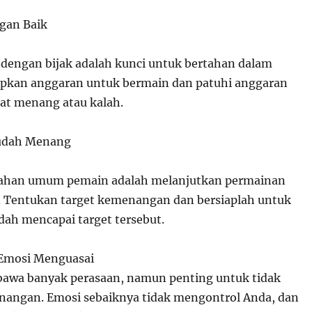
gan Baik
dengan bijak adalah kunci untuk bertahan dalam
apkan anggaran untuk bermain dan patuhi anggaran
aat menang atau kalah.
Sudah Menang
alahan umum pemain adalah melanjutkan permainan
 Tentukan target kemenangan dan bersiaplah untuk
dah mencapai target tersebut.
 Emosi Menguasai
bawa banyak perasaan, namun penting untuk tidak
nangan. Emosi sebaiknya tidak mengontrol Anda, dan