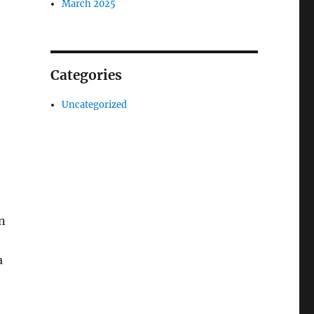
March 2025
Categories
Uncategorized
n
a