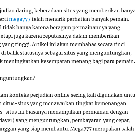
judian daring, keberadaan situs yang memberikan bany
erti
mega777
telah menarik perhatian banyak pemain.
nal tidak hanya karena beragam permainannya yang
etapi juga karena reputasinya dalam memberikan
yang tinggi. Artikel ini akan membahas secara rinci
 di balik statusnya sebagai situs yang menguntungkan,
tuk meningkatkan kesempatan menang bagi para pemain.
Menguntungkan?
lam konteks perjudian online sering kali digunakan unt
situs-situs yang menawarkan tingkat kemenangan
tus-situs ini biasanya menampilkan permainan dengan
Player) yang menguntungkan, pembayaran yang cepat,
langgan yang siap membantu. Mega777 merupakan salah