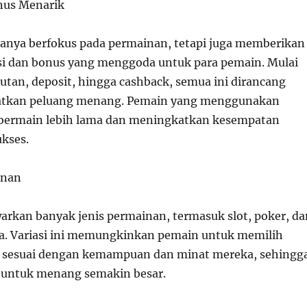
nus Menarik
anya berfokus pada permainan, tetapi juga memberikan
i dan bonus yang menggoda untuk para pemain. Mulai
utan, deposit, hingga cashback, semua ini dirancang
tkan peluang menang. Pemain yang menggunakan
 bermain lebih lama dan meningkatkan kesempatan
kses.
inan
kan banyak jenis permainan, termasuk slot, poker, da
a. Variasi ini memungkinkan pemain untuk memilih
 sesuai dengan kemampuan dan minat mereka, sehingg
 untuk menang semakin besar.