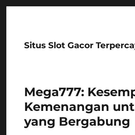
Situs Slot Gacor Terperc
Mega777: Kesemp
Kemenangan untu
yang Bergabung