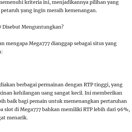
 memenuhi kriteria ini, menjadikannya pilihan yang
i petaruh yang ingin meraih kemenangan.
7 Disebut Menguntungkan?
an mengapa Mega777 dianggap sebagai situs yang
:
iakan berbagai permainan dengan RTP tinggi, yang
inan kehilangan uang sangat kecil. Ini memberikan
ebih baik bagi pemain untuk memenangkan pertaruhan
a slot di Mega777 bahkan memiliki RTP lebih dari 96%,
at menarik.