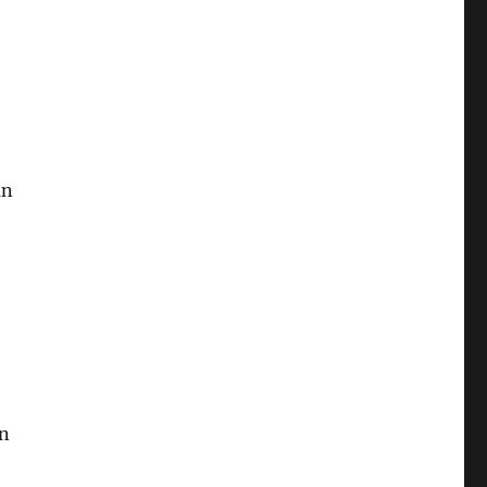
an
an