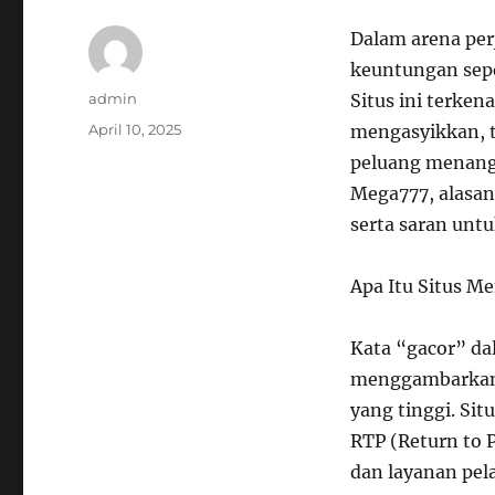
Dalam arena per
keuntungan sep
Author
admin
Situs ini terke
Posted
April 10, 2025
mengasyikkan, t
on
peluang menang 
Mega777, alasan
serta saran un
Apa Itu Situs 
Kata “gacor” da
menggambarkan 
yang tinggi. Si
RTP (Return to 
dan layanan pe