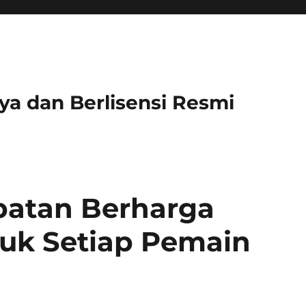
aya dan Berlisensi Resmi
atan Berharga
k Setiap Pemain