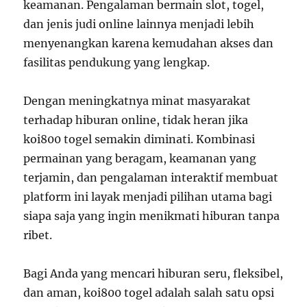
keamanan. Pengalaman bermain slot, togel,
dan jenis judi online lainnya menjadi lebih
menyenangkan karena kemudahan akses dan
fasilitas pendukung yang lengkap.
Dengan meningkatnya minat masyarakat
terhadap hiburan online, tidak heran jika
koi800 togel semakin diminati. Kombinasi
permainan yang beragam, keamanan yang
terjamin, dan pengalaman interaktif membuat
platform ini layak menjadi pilihan utama bagi
siapa saja yang ingin menikmati hiburan tanpa
ribet.
Bagi Anda yang mencari hiburan seru, fleksibel,
dan aman, koi800 togel adalah salah satu opsi