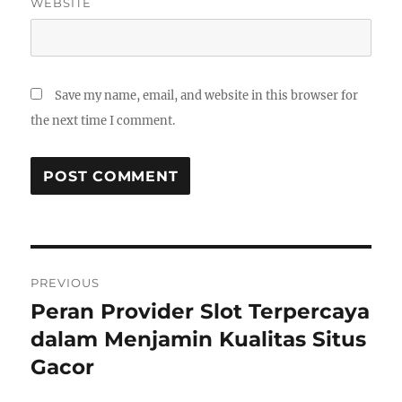
WEBSITE
Save my name, email, and website in this browser for
the next time I comment.
Post
PREVIOUS
navigation
Peran Provider Slot Terpercaya
Previous
post:
dalam Menjamin Kualitas Situs
Gacor