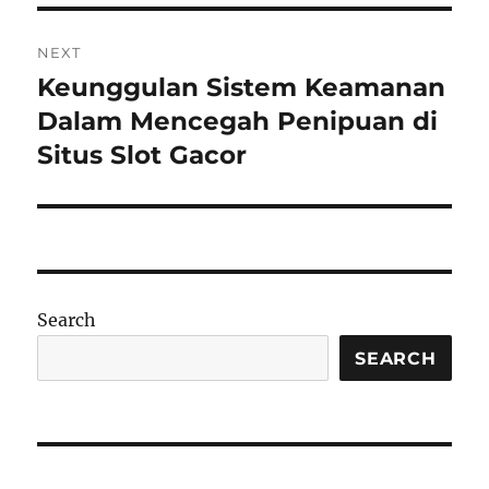
NEXT
Keunggulan Sistem Keamanan
Next
post:
Dalam Mencegah Penipuan di
Situs Slot Gacor
Search
SEARCH