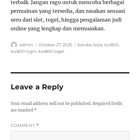
terbaik. Jangan ragu untuk mencoba berbagai
permainan yang tersedia, dan rasakan sensasi
seru dari slot, togel, hingga pengalaman judi
online yang lengkap dan memuaskan.
Author
Posted
Tags
admin
October 27, 2025
bandar bola
,
koi800
,
on
koi800 login
,
koi800 togel
Leave a Reply
Your email address will not be published.
Required fields
are marked
*
COMMENT
*