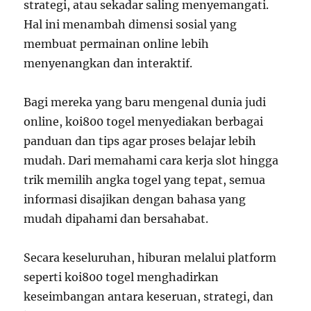
strategi, atau sekadar saling menyemangati.
Hal ini menambah dimensi sosial yang
membuat permainan online lebih
menyenangkan dan interaktif.
Bagi mereka yang baru mengenal dunia judi
online, koi800 togel menyediakan berbagai
panduan dan tips agar proses belajar lebih
mudah. Dari memahami cara kerja slot hingga
trik memilih angka togel yang tepat, semua
informasi disajikan dengan bahasa yang
mudah dipahami dan bersahabat.
Secara keseluruhan, hiburan melalui platform
seperti koi800 togel menghadirkan
keseimbangan antara keseruan, strategi, dan