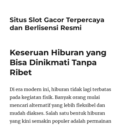
Situs Slot Gacor Terpercaya
dan Berlisensi Resmi
Keseruan Hiburan yang
Bisa Dinikmati Tanpa
Ribet
Di era modern ini, hiburan tidak lagi terbatas
pada kegiatan fisik. Banyak orang mulai
mencari alternatif yang lebih fleksibel dan
mudah diakses. Salah satu bentuk hiburan
yang kini semakin populer adalah permainan