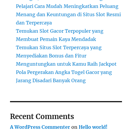
Pelajari Cara Mudah Meningkatkan Peluang
Menang dan Keuntungan di Situs Slot Resmi
dan Terpercaya
Temukan Slot Gacor Terpopuler yang
Membuat Pemain Kaya Mendadak
Temukan Situs Slot Terpercaya yang
Menyediakan Bonus dan Fitur
Menguntungkan untuk Kamu Raih Jackpot
Pola Pergerakan Angka Togel Gacor yang
Jarang Disadari Banyak Orang
Recent Comments
A WordPress Commenter
on
Hello world!