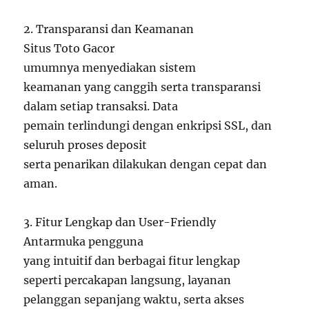
2. Transparansi dan Keamanan
Situs Toto Gacor
umumnya menyediakan sistem
keamanan yang canggih serta transparansi
dalam setiap transaksi. Data
pemain terlindungi dengan enkripsi SSL, dan
seluruh proses deposit
serta penarikan dilakukan dengan cepat dan
aman.
3. Fitur Lengkap dan User-Friendly
Antarmuka pengguna
yang intuitif dan berbagai fitur lengkap
seperti percakapan langsung, layanan
pelanggan sepanjang waktu, serta akses