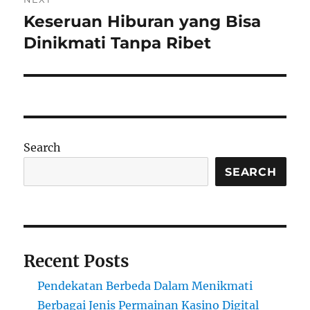
Keseruan Hiburan yang Bisa
Next
post:
Dinikmati Tanpa Ribet
Search
SEARCH
Recent Posts
Pendekatan Berbeda Dalam Menikmati
Berbagai Jenis Permainan Kasino Digital