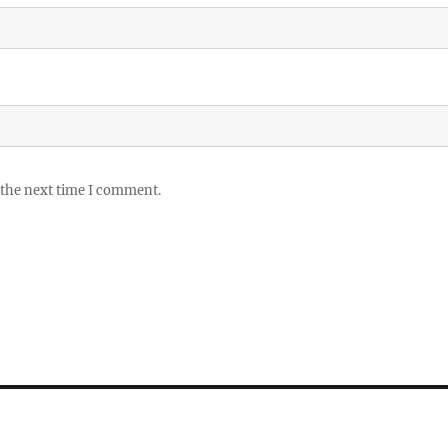
 the next time I comment.