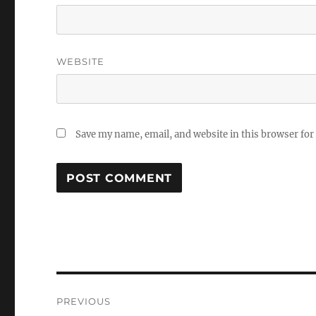
WEBSITE
Save my name, email, and website in this browser for
Post
PREVIOUS