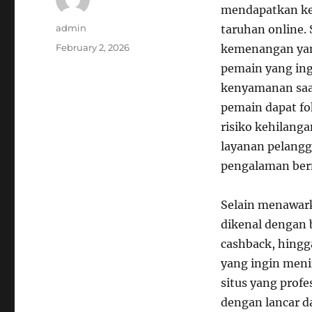
mendapatkan ke
Author
admin
taruhan online. 
Posted
February 2, 2026
kemenangan yan
on
pemain yang in
kenyamanan saat
pemain dapat fo
risiko kehilanga
layanan pelangg
pengalaman ber
Selain menawark
dikenal dengan 
cashback, hingga
yang ingin men
situs yang prof
dengan lancar d