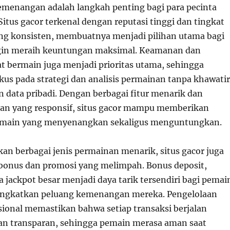
menangan adalah langkah penting bagi para pecinta
Situs gacor terkenal dengan reputasi tinggi dan tingkat
g konsisten, membuatnya menjadi pilihan utama bagi
gin meraih keuntungan maksimal. Keamanan dan
 bermain juga menjadi prioritas utama, sehingga
kus pada strategi dan analisis permainan tanpa khawatir
n data pribadi. Dengan berbagai fitur menarik dan
an yang responsif, situs gacor mampu memberikan
main yang menyenangkan sekaligus menguntungkan.
an berbagai jenis permainan menarik, situs gacor juga
bonus dan promosi yang melimpah. Bonus deposit,
 jackpot besar menjadi daya tarik tersendiri bagi pemai
ingkatkan peluang kemenangan mereka. Pengelolaan
esional memastikan bahwa setiap transaksi berjalan
an transparan, sehingga pemain merasa aman saat