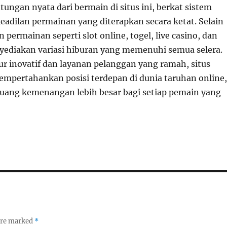
ungan nyata dari bermain di situs ini, berkat sistem
adilan permainan yang diterapkan secara ketat. Selain
 permainan seperti slot online, togel, live casino, dan
ediakan variasi hiburan yang memenuhi semua selera.
tur inovatif dan layanan pelanggan yang ramah, situs
pertahankan posisi terdepan di dunia taruhan online,
ang kemenangan lebih besar bagi setiap pemain yang
 are marked
*