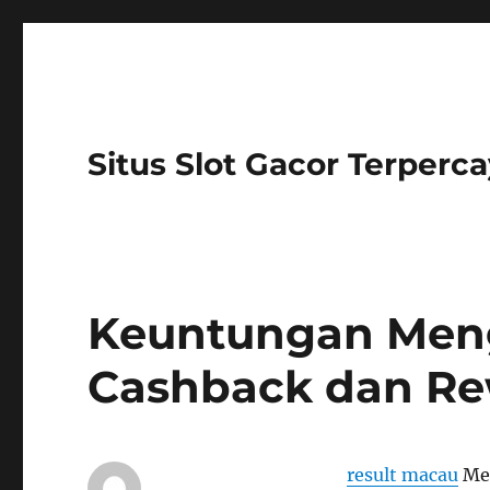
Situs Slot Gacor Terperc
Keuntungan Men
Cashback dan Rew
result macau
Men