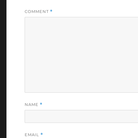
COMMENT
*
NAME
*
EMAIL
*