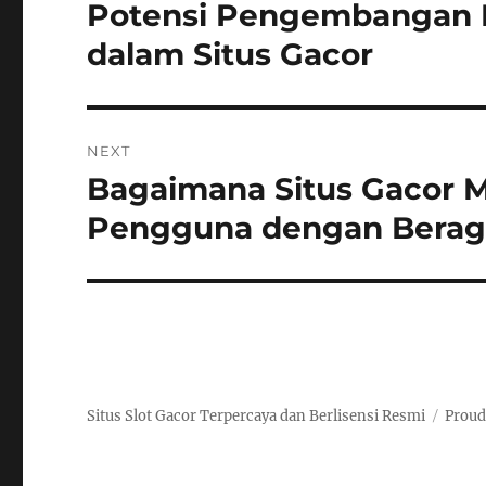
navigation
Potensi Pengembangan F
Previous
post:
dalam Situs Gacor
NEXT
Bagaimana Situs Gacor
Next
post:
Pengguna dengan Berag
Situs Slot Gacor Terpercaya dan Berlisensi Resmi
Proud