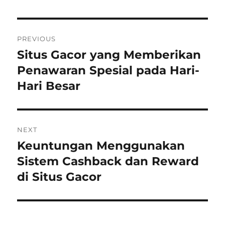
Post
PREVIOUS
navigation
Situs Gacor yang Memberikan
Previous
post:
Penawaran Spesial pada Hari-
Hari Besar
NEXT
Keuntungan Menggunakan
Next
post:
Sistem Cashback dan Reward
di Situs Gacor