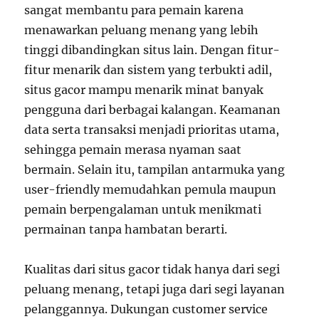
sangat membantu para pemain karena
menawarkan peluang menang yang lebih
tinggi dibandingkan situs lain. Dengan fitur-
fitur menarik dan sistem yang terbukti adil,
situs gacor mampu menarik minat banyak
pengguna dari berbagai kalangan. Keamanan
data serta transaksi menjadi prioritas utama,
sehingga pemain merasa nyaman saat
bermain. Selain itu, tampilan antarmuka yang
user-friendly memudahkan pemula maupun
pemain berpengalaman untuk menikmati
permainan tanpa hambatan berarti.
Kualitas dari situs gacor tidak hanya dari segi
peluang menang, tetapi juga dari segi layanan
pelanggannya. Dukungan customer service