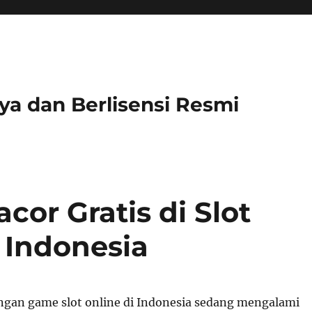
aya dan Berlisensi Resmi
cor Gratis di Slot
 Indonesia
an game slot online di Indonesia sedang mengalami