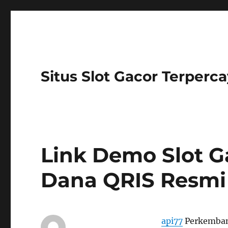
Situs Slot Gacor Terperc
Link Demo Slot Ga
Dana QRIS Resmi
api77
Perkembang