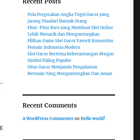
Recent Posts
Pola Pergerakan Angka Togel Gacor yang
Jarang Disadari Banyak Orang
Fitur-Fitur Baru yang Membuat Slot Online
Lebih Menarik dan Menguntungkan
Pilihan Game Slot Gacor Favorit Komunitas
Pemain Indonesia Modern
Slot Gacor Bertema Keberuntungan dengan
Simbol Paling Populer
Situs Gacor Menjamin Pengalaman
Bermain Yang Menguntungkan Dan Aman
e-
n
Recent Comments
A WordPress Commenter
on
Hello world!
ng