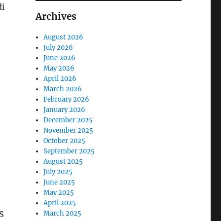
di
Archives
August 2026
July 2026
June 2026
May 2026
April 2026
March 2026
February 2026
January 2026
December 2025
November 2025
October 2025
September 2025
August 2025
July 2025
June 2025
May 2025
April 2025
S
March 2025