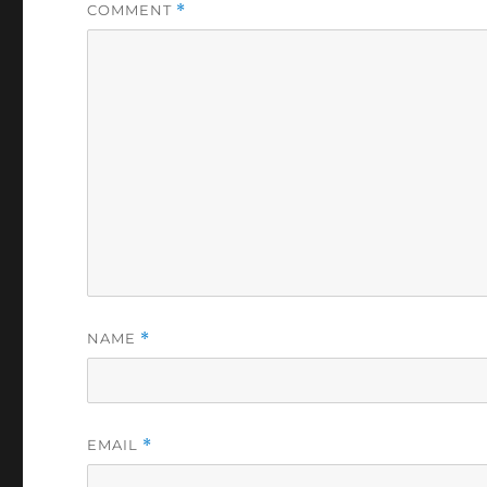
COMMENT
*
NAME
*
EMAIL
*