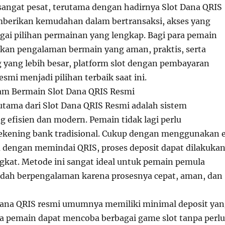
angat pesat, terutama dengan hadirnya Slot Dana QRIS
berikan kemudahan dalam bertransaksi, akses yang
agai pilihan permainan yang lengkap. Bagi para pemain
an pengalaman bermain yang aman, praktis, serta
yang lebih besar, platform slot dengan pembayaran
smi menjadi pilihan terbaik saat ini.
m Bermain Slot Dana QRIS Resmi
 utama dari Slot Dana QRIS Resmi adalah sistem
 efisien dan modern. Pemain tidak lagi perlu
kening bank tradisional. Cukup dengan menggunakan 
u dengan memindai QRIS, proses deposit dapat dilakuka
gkat. Metode ini sangat ideal untuk pemain pemula
dah berpengalaman karena prosesnya cepat, aman, dan
t Dana QRIS resmi umumnya memiliki minimal deposit ya
a pemain dapat mencoba berbagai game slot tanpa perlu