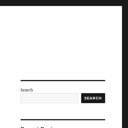
Search
SEARCH