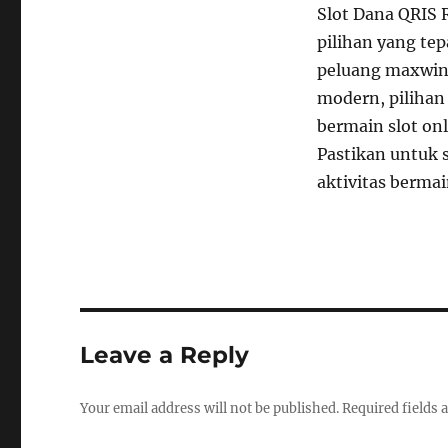
Slot Dana QRIS 
pilihan yang te
peluang maxwin
modern, pilihan
bermain slot o
Pastikan untuk 
aktivitas berma
Leave a Reply
Your email address will not be published.
Required fields