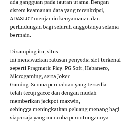
ada gangguan pada tautan utama. Dengan
sistem keamanan data yang terenkripsi,
ADASLOT menjamin kenyamanan dan
perlindungan bagi seluruh anggotanya selama
bermain.
Di samping itu, situs
ini menawarkan ratusan penyedia slot terkenal
seperti Pragmatic Play, PG Soft, Habanero,
Microgaming, serta Joker
Gaming. Semua permainan yang tersedia
telah teruji gacor dan dengan mudah
memberikan jackpot maxwin,
sehingga meningkatkan peluang menang bagi
siapa saja yang mencoba peruntungannya.