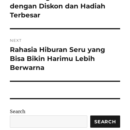
post:
dengan Diskon dan Hadiah
Terbesar
NEXT
Rahasia Hiburan Seru yang
Next
post:
Bisa Bikin Harimu Lebih
Berwarna
Search
SEARCH