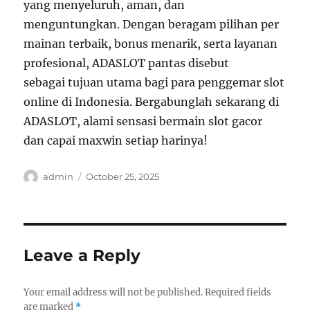
yang menyeluruh, aman, dan
menguntungkan. Dengan beragam pilihan per
mainan terbaik, bonus menarik, serta layanan
profesional, ADASLOT pantas disebut
sebagai tujuan utama bagi para penggemar slot
online di Indonesia. Bergabunglah sekarang di
ADASLOT, alami sensasi bermain slot gacor
dan capai maxwin setiap harinya!
Author
Posted
admin
October 25, 2025
on
Leave a Reply
Your email address will not be published.
Required fields
are marked
*