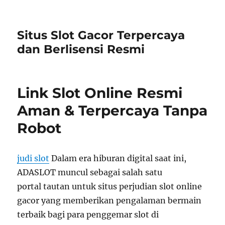
Situs Slot Gacor Terpercaya
dan Berlisensi Resmi
Link Slot Online Resmi
Aman & Terpercaya Tanpa
Robot
judi slot
Dalam era hiburan digital saat ini,
ADASLOT muncul sebagai salah satu
portal tautan untuk situs perjudian slot online
gacor yang memberikan pengalaman bermain
terbaik bagi para penggemar slot di