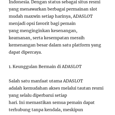
Indonesia. Dengan status sebagai situs resmi
yang menawarkan berbagai permainan slot
mudah maxwin setiap harinya, ADASLOT
menjadi opsi favorit bagi pemain
yang menginginkan kesenangan,
keamanan, serta kesempatan meraih
kemenangan besar dalam satu platform yang
dapat dipercaya.
1. Keunggulan Bermain di ADASLOT
Salah satu manfaat utama ADASLOT
adalah kemudahan akses melalui tautan resmi
yang selalu diperbarui setiap
hari. Ini memastikan semua pemain dapat
terhubung tanpa kendala, meskipun