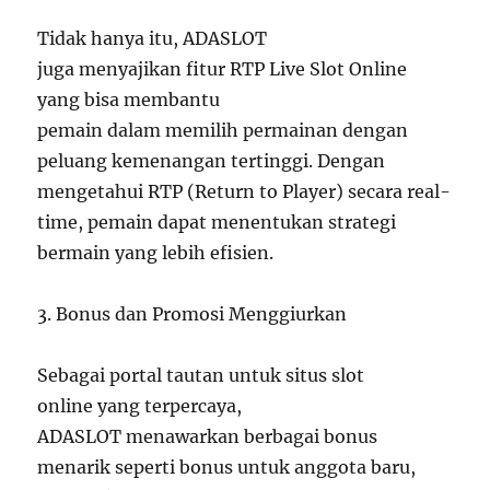
Tidak hanya itu, ADASLOT
juga menyajikan fitur RTP Live Slot Online
yang bisa membantu
pemain dalam memilih permainan dengan
peluang kemenangan tertinggi. Dengan
mengetahui RTP (Return to Player) secara real-
time, pemain dapat menentukan strategi
bermain yang lebih efisien.
3. Bonus dan Promosi Menggiurkan
Sebagai portal tautan untuk situs slot
online yang terpercaya,
ADASLOT menawarkan berbagai bonus
menarik seperti bonus untuk anggota baru,