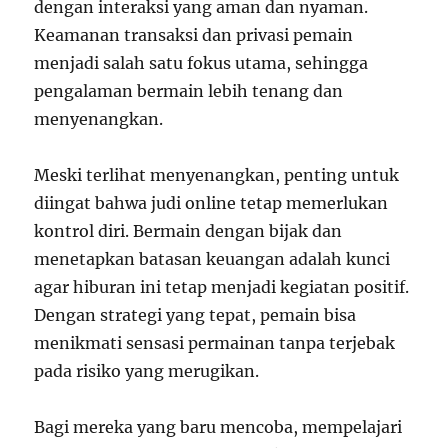
dengan interaksi yang aman dan nyaman.
Keamanan transaksi dan privasi pemain
menjadi salah satu fokus utama, sehingga
pengalaman bermain lebih tenang dan
menyenangkan.
Meski terlihat menyenangkan, penting untuk
diingat bahwa judi online tetap memerlukan
kontrol diri. Bermain dengan bijak dan
menetapkan batasan keuangan adalah kunci
agar hiburan ini tetap menjadi kegiatan positif.
Dengan strategi yang tepat, pemain bisa
menikmati sensasi permainan tanpa terjebak
pada risiko yang merugikan.
Bagi mereka yang baru mencoba, mempelajari