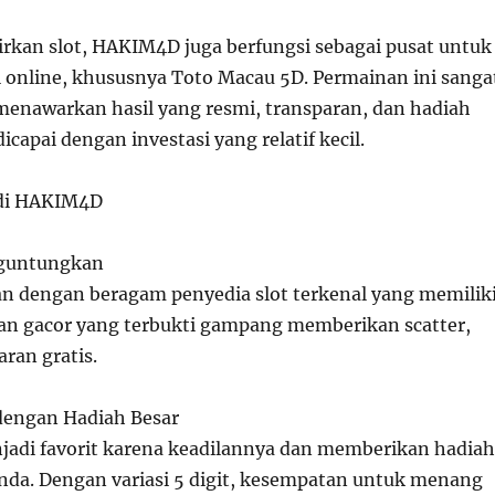
rkan slot, HAKIM4D juga berfungsi sebagai pusat untuk
 online, khususnya Toto Macau 5D. Permainan ini sanga
menawarkan hasil yang resmi, transparan, dan hadiah
icapai dengan investasi yang relatif kecil.
 di HAKIM4D
nguntungkan
an dengan beragam penyedia slot terkenal yang memilik
an gacor yang terbukti gampang memberikan scatter,
aran gratis.
dengan Hadiah Besar
adi favorit karena keadilannya dan memberikan hadiah
anda. Dengan variasi 5 digit, kesempatan untuk menang