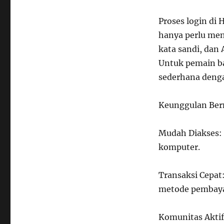
Proses login d
hanya perlu me
kata sandi, dan
Untuk pemain b
sederhana denga
Keunggulan Be
Mudah Diakses:
komputer.
Transaksi Cepat
metode pembaya
Komunitas Aktif