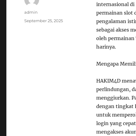
internasional d
Author
admin
permainan slot 
Posted
September 25, 2025
pengalaman ist
on
sebagai akses m
oleh permainan 
harinya.
Mengapa Memil
HAKIM4D menawa
perlindungan, 
menggiurkan. Pa
dengan tingkat 
untuk memperole
login yang cepa
mengakses akun