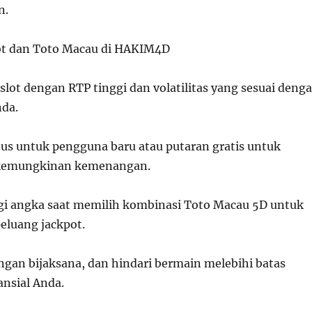
n.
ot dan Toto Macau di HAKIM4D
slot dengan RTP tinggi dan volatilitas yang sesuai deng
da.
s untuk pengguna baru atau putaran gratis untuk
kemungkinan kemenangan.
gi angka saat memilih kombinasi Toto Macau 5D untuk
luang jackpot.
ngan bijaksana, dan hindari bermain melebihi batas
nsial Anda.