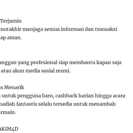
Terjamin
 mutakhir menjaga semua informasi dan transaksi
tap aman.
anggan yang profesional siap membantu kapan saja
t atau akun media sosial resmi.
s Menarik
s untuk pengguna baru, cashback harian hingga acara
hadiah fantastis selalu tersedia untuk menambah
ermain.
HAKIM4D