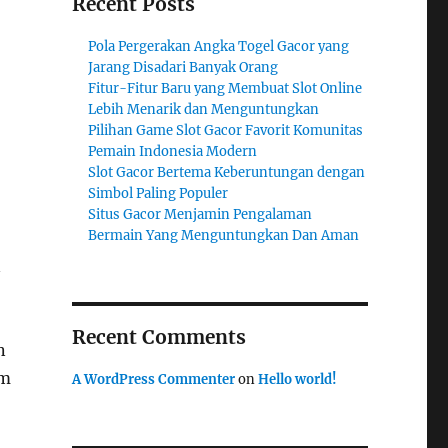
Recent Posts
Pola Pergerakan Angka Togel Gacor yang
Jarang Disadari Banyak Orang
Fitur-Fitur Baru yang Membuat Slot Online
Lebih Menarik dan Menguntungkan
Pilihan Game Slot Gacor Favorit Komunitas
Pemain Indonesia Modern
Slot Gacor Bertema Keberuntungan dengan
Simbol Paling Populer
Situs Gacor Menjamin Pengalaman
Bermain Yang Menguntungkan Dan Aman
n
Recent Comments
n
em
A WordPress Commenter
on
Hello world!