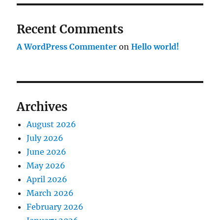
Recent Comments
A WordPress Commenter
on
Hello world!
Archives
August 2026
July 2026
June 2026
May 2026
April 2026
March 2026
February 2026