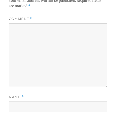
Your email address will not be published.
Required fields
are marked
*
COMMENT
*
NAME
*