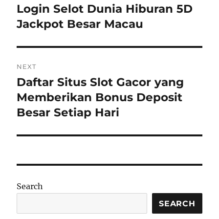
navigation
Login Selot Dunia Hiburan 5D
Previous
post:
Jackpot Besar Macau
NEXT
Daftar Situs Slot Gacor yang
Next
post:
Memberikan Bonus Deposit
Besar Setiap Hari
Search
SEARCH