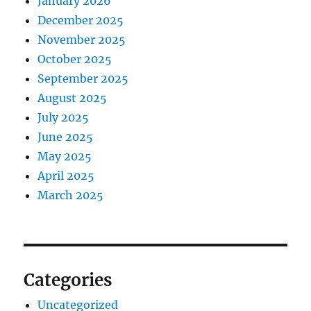
January 2026
December 2025
November 2025
October 2025
September 2025
August 2025
July 2025
June 2025
May 2025
April 2025
March 2025
Categories
Uncategorized