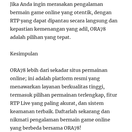
Jika Anda ingin merasakan pengalaman
bermain game online yang otentik, dengan
RTP yang dapat dipantau secara langsung dan
kepastian kemenangan yang adil, ORA78
adalah pilihan yang tepat.
Kesimpulan
ORA78 lebih dari sekadar situs permainan
online; ini adalah platform resmi yang
menawarkan layanan berkualitas tinggi,
termasuk pilihan permainan terlengkap, fitur
RTP Live yang paling akurat, dan sistem
keamanan terbaik. Daftarlah sekarang dan
nikmati pengalaman bermain game online
yang berbeda bersama ORA78!