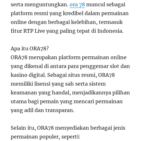
serta menguntungkan.
ora 78
muncul sebagai
platform resmi yang kredibel dalam permainan
online dengan berbagai kelebihan, termasuk
fitur RTP Live yang paling tepat di Indonesia.
Apa itu ORA78?
ORA78 merupakan platform permainan online
yang dikenal di antara para penggemar slot dan
kasino digital. Sebagai situs resmi, ORA78
memiliki lisensi yang sah serta sistem
keamanan yang handal, menjadikannya pilihan
utama bagi pemain yang mencari permainan
yang adil dan transparan.
Selain itu, ORA78 menyediakan berbagai jenis
permainan populer, seperti: