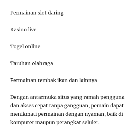
Permainan slot daring
Kasino live
Togel online
Taruhan olahraga
Permainan tembak ikan dan lainnya
Dengan antarmuka situs yang ramah pengguna
dan akses cepat tanpa gangguan, pemain dapat
menikmati permainan dengan nyaman, baik di
komputer maupun perangkat seluler.