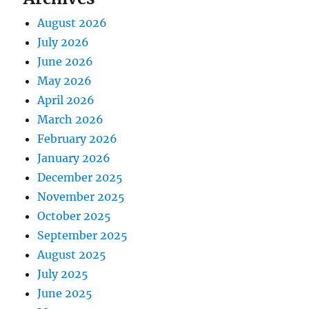
August 2026
July 2026
June 2026
May 2026
April 2026
March 2026
February 2026
January 2026
December 2025
November 2025
October 2025
September 2025
August 2025
July 2025
June 2025