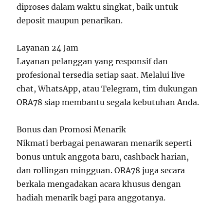
diproses dalam waktu singkat, baik untuk
deposit maupun penarikan.
Layanan 24 Jam
Layanan pelanggan yang responsif dan
profesional tersedia setiap saat. Melalui live
chat, WhatsApp, atau Telegram, tim dukungan
ORA78 siap membantu segala kebutuhan Anda.
Bonus dan Promosi Menarik
Nikmati berbagai penawaran menarik seperti
bonus untuk anggota baru, cashback harian,
dan rollingan mingguan. ORA78 juga secara
berkala mengadakan acara khusus dengan
hadiah menarik bagi para anggotanya.