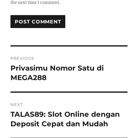
the next time I comment.
Post
PREVIOUS
navigation
Privasimu Nomor Satu di
Previous
post:
MEGA288
NEXT
TALAS89: Slot Online dengan
Next
post:
Deposit Cepat dan Mudah