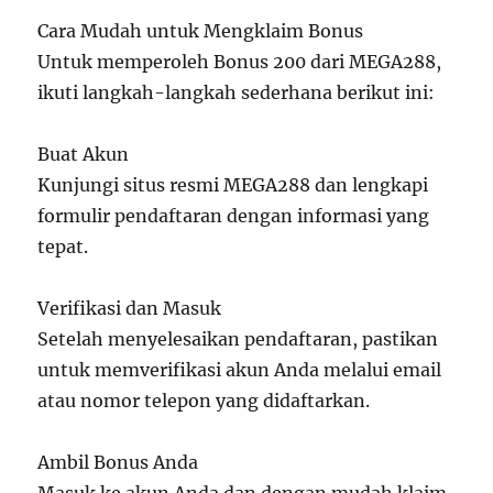
Cara Mudah untuk Mengklaim Bonus
Untuk memperoleh Bonus 200 dari MEGA288,
ikuti langkah-langkah sederhana berikut ini:
Buat Akun
Kunjungi situs resmi MEGA288 dan lengkapi
formulir pendaftaran dengan informasi yang
tepat.
Verifikasi dan Masuk
Setelah menyelesaikan pendaftaran, pastikan
untuk memverifikasi akun Anda melalui email
atau nomor telepon yang didaftarkan.
Ambil Bonus Anda