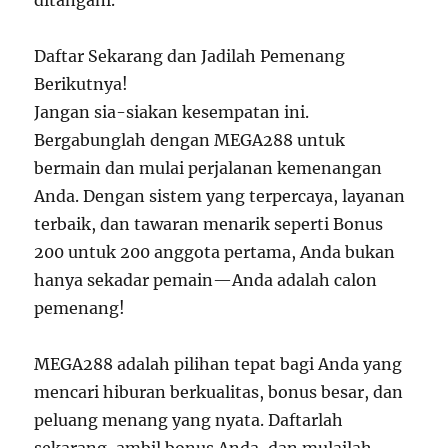
ditangani.
Daftar Sekarang dan Jadilah Pemenang
Berikutnya!
Jangan sia-siakan kesempatan ini.
Bergabunglah dengan MEGA288 untuk
bermain dan mulai perjalanan kemenangan
Anda. Dengan sistem yang terpercaya, layanan
terbaik, dan tawaran menarik seperti Bonus
200 untuk 200 anggota pertama, Anda bukan
hanya sekadar pemain—Anda adalah calon
pemenang!
MEGA288 adalah pilihan tepat bagi Anda yang
mencari hiburan berkualitas, bonus besar, dan
peluang menang yang nyata. Daftarlah