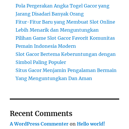
Pola Pergerakan Angka Togel Gacor yang
Jarang Disadari Banyak Orang
Fitur-Fitur Baru yang Membuat Slot Online
Lebih Menarik dan Menguntungkan
Pilihan Game Slot Gacor Favorit Komunitas
Pemain Indonesia Modern
Slot Gacor Bertema Keberuntungan dengan
Simbol Paling Populer
Situs Gacor Menjamin Pengalaman Bermain
Yang Menguntungkan Dan Aman
Recent Comments
A WordPress Commenter
on
Hello world!