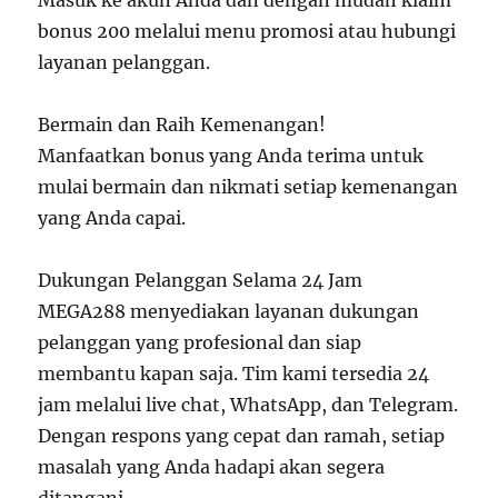
Masuk ke akun Anda dan dengan mudah klaim
bonus 200 melalui menu promosi atau hubungi
layanan pelanggan.
Bermain dan Raih Kemenangan!
Manfaatkan bonus yang Anda terima untuk
mulai bermain dan nikmati setiap kemenangan
yang Anda capai.
Dukungan Pelanggan Selama 24 Jam
MEGA288 menyediakan layanan dukungan
pelanggan yang profesional dan siap
membantu kapan saja. Tim kami tersedia 24
jam melalui live chat, WhatsApp, dan Telegram.
Dengan respons yang cepat dan ramah, setiap
masalah yang Anda hadapi akan segera