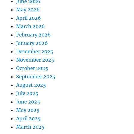
June 2026
May 2026
April 2026
March 2026
February 2026
January 2026
December 2025
November 2025
October 2025
September 2025
August 2025
July 2025
June 2025
May 2025
April 2025
March 2025