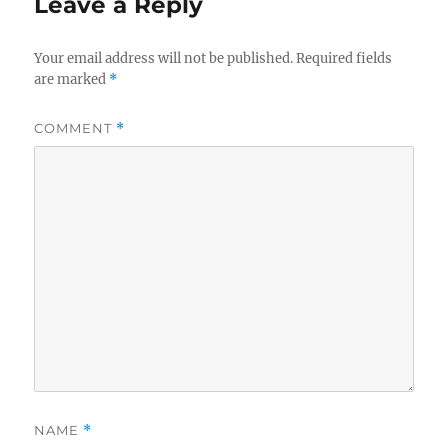
Leave a Reply
Your email address will not be published.
Required fields
are marked
*
COMMENT
*
NAME
*