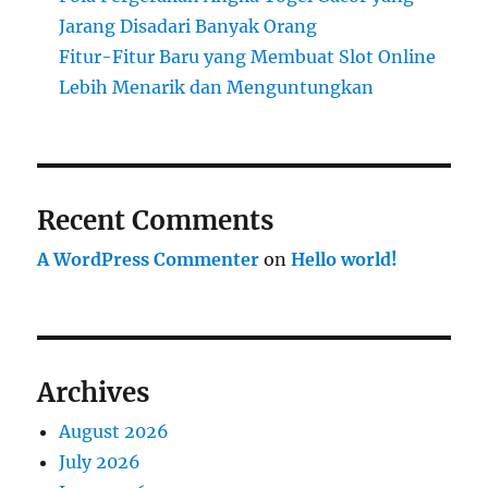
Jarang Disadari Banyak Orang
Fitur-Fitur Baru yang Membuat Slot Online
Lebih Menarik dan Menguntungkan
Recent Comments
A WordPress Commenter
on
Hello world!
Archives
August 2026
July 2026