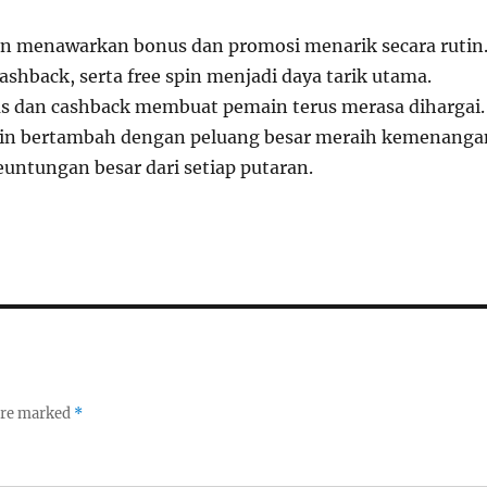
in menawarkan bonus dan promosi menarik secara rutin
ashback, serta free spin menjadi daya tarik utama.
as dan cashback membuat pemain terus merasa dihargai.
in bertambah dengan peluang besar meraih kemenanga
untungan besar dari setiap putaran.
 are marked
*