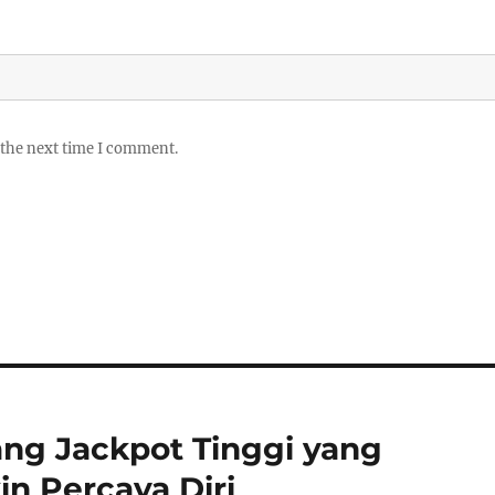
 the next time I comment.
ang Jackpot Tinggi yang
 Percaya Diri