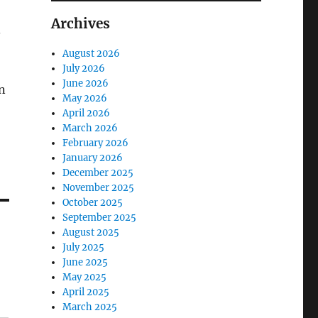
Archives
.
August 2026
July 2026
June 2026
n
May 2026
April 2026
March 2026
February 2026
January 2026
December 2025
November 2025
October 2025
September 2025
August 2025
July 2025
June 2025
May 2025
April 2025
March 2025