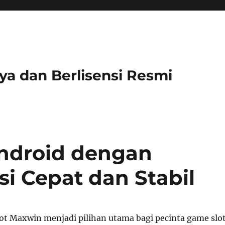
aya dan Berlisensi Resmi
ndroid dengan
 Cepat dan Stabil
lot Maxwin menjadi pilihan utama bagi pecinta game slo