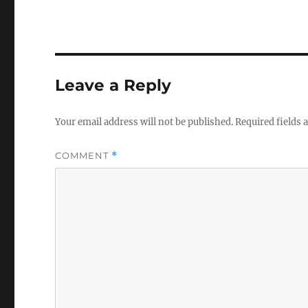
Leave a Reply
Your email address will not be published.
Required fields
COMMENT
*