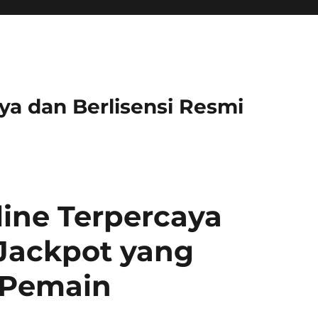
aya dan Berlisensi Resmi
ine Terpercaya
Jackpot yang
Pemain