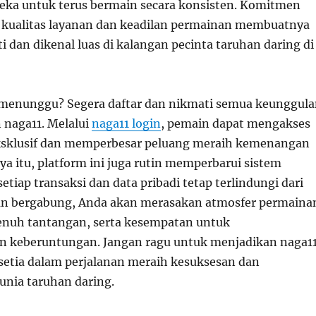
ka untuk terus bermain secara konsisten. Komitmen
 kualitas layanan dan keadilan permainan membuatnya
 dan dikenal luas di kalangan pecinta taruhan daring di
menunggu? Segera daftar dan nikmati semua keunggula
 naga11. Melalui
naga11 login
, pemain dapat mengakses
eksklusif dan memperbesar peluang meraih kemenangan
ya itu, platform ini juga rutin memperbarui sistem
tiap transaksi dan data pribadi tetap terlindungi dari
n bergabung, Anda akan merasakan atmosfer permaina
enuh tantangan, serta kesempatan untuk
keberuntungan. Jangan ragu untuk menjadikan naga1
 setia dalam perjalanan meraih kesuksesan dan
unia taruhan daring.