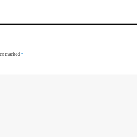
 are marked
*