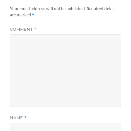
Your email address will not be published.
Required fields
are marked
*
COMMENT
*
NAME
*