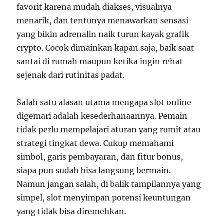
favorit karena mudah diakses, visualnya
menarik, dan tentunya menawarkan sensasi
yang bikin adrenalin naik turun kayak grafik
crypto. Cocok dimainkan kapan saja, baik saat
santai di rumah maupun ketika ingin rehat
sejenak dari rutinitas padat.
Salah satu alasan utama mengapa slot online
digemari adalah kesederhanaannya. Pemain
tidak perlu mempelajari aturan yang rumit atau
strategi tingkat dewa. Cukup memahami
simbol, garis pembayaran, dan fitur bonus,
siapa pun sudah bisa langsung bermain.
Namun jangan salah, di balik tampilannya yang
simpel, slot menyimpan potensi keuntungan
yang tidak bisa diremehkan.