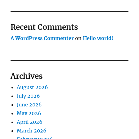
Recent Comments
A WordPress Commenter
on
Hello world!
Archives
August 2026
July 2026
June 2026
May 2026
April 2026
March 2026