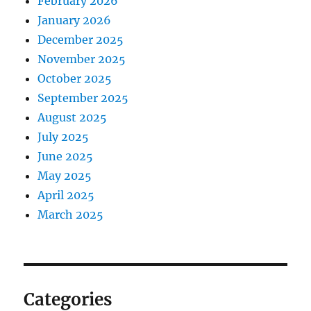
February 2026
January 2026
December 2025
November 2025
October 2025
September 2025
August 2025
July 2025
June 2025
May 2025
April 2025
March 2025
Categories