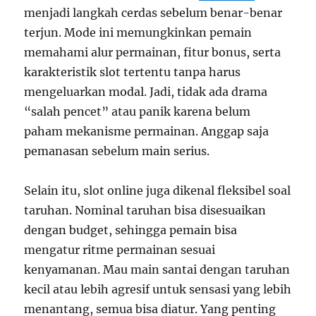
menjadi langkah cerdas sebelum benar-benar
terjun. Mode ini memungkinkan pemain
memahami alur permainan, fitur bonus, serta
karakteristik slot tertentu tanpa harus
mengeluarkan modal. Jadi, tidak ada drama
“salah pencet” atau panik karena belum
paham mekanisme permainan. Anggap saja
pemanasan sebelum main serius.
Selain itu, slot online juga dikenal fleksibel soal
taruhan. Nominal taruhan bisa disesuaikan
dengan budget, sehingga pemain bisa
mengatur ritme permainan sesuai
kenyamanan. Mau main santai dengan taruhan
kecil atau lebih agresif untuk sensasi yang lebih
menantang, semua bisa diatur. Yang penting