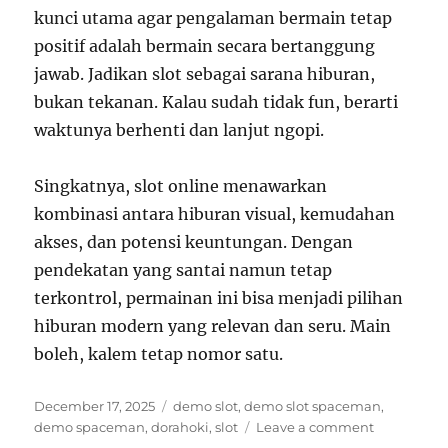
kunci utama agar pengalaman bermain tetap
positif adalah bermain secara bertanggung
jawab. Jadikan slot sebagai sarana hiburan,
bukan tekanan. Kalau sudah tidak fun, berarti
waktunya berhenti dan lanjut ngopi.
Singkatnya, slot online menawarkan
kombinasi antara hiburan visual, kemudahan
akses, dan potensi keuntungan. Dengan
pendekatan yang santai namun tetap
terkontrol, permainan ini bisa menjadi pilihan
hiburan modern yang relevan dan seru. Main
boleh, kalem tetap nomor satu.
Posted
Tags
December 17, 2025
demo slot
,
demo slot spaceman
,
on
on
demo spaceman
,
dorahoki
,
slot
Leave a comment
Sensasi