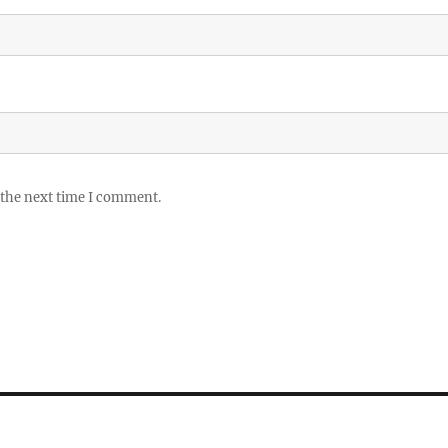
 the next time I comment.