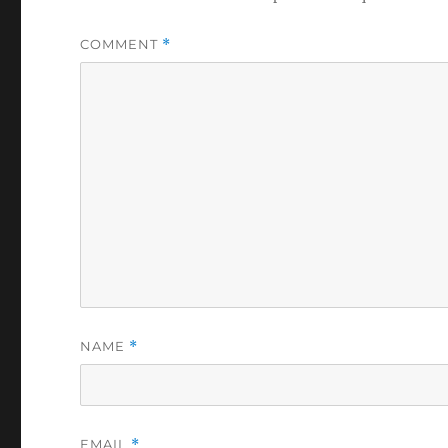
COMMENT
*
NAME
*
EMAIL
*