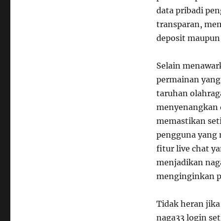
data pribadi pen
transparan, me
deposit maupun
Selain menawark
permainan yang 
taruhan olahrag
menyenangkan d
memastikan set
pengguna yang m
fitur live chat 
menjadikan naga3
menginginkan p
Tidak heran jik
naga33 login se