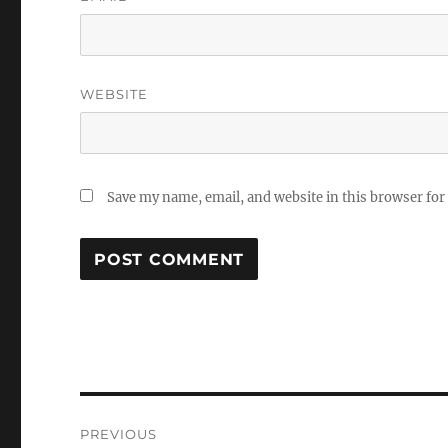
WEBSITE
Save my name, email, and website in this browser for
Post
PREVIOUS