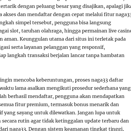
rtarik dengan peluang besar yang disajikan, apalagi jik
a akses dan mendaftar dengan cepat melalui fitur naga3
angkah simpel tersebut, pengguna bisa langsung
gai slot, taruhan olahraga, hingga permainan live casin
n aman. Keunggulan utama dari situs ini terletak pada
asi serta layanan pelanggan yang responsif,
ap langkah transaksi berjalan lancar tanpa hambatan
ingin mencoba keberuntungan, proses naga33 daftar
waktu lama asalkan mengikuti prosedur sederhana yang
elah berhasil mendaftar, pengguna akan mendapatkan
semua fitur premium, termasuk bonus menarik dan
if yang sayang untuk dilewatkan. Jangan lupa untuk
secara rutin agar tidak ketinggalan update terbaru dan
 dari naga33. Dengan sistem keamanan tingkat tinggi,