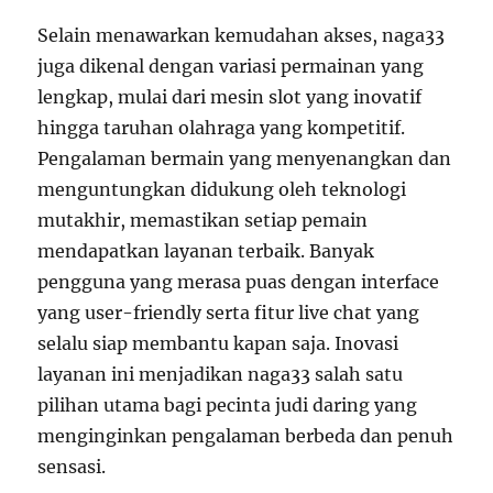
Selain menawarkan kemudahan akses, naga33
juga dikenal dengan variasi permainan yang
lengkap, mulai dari mesin slot yang inovatif
hingga taruhan olahraga yang kompetitif.
Pengalaman bermain yang menyenangkan dan
menguntungkan didukung oleh teknologi
mutakhir, memastikan setiap pemain
mendapatkan layanan terbaik. Banyak
pengguna yang merasa puas dengan interface
yang user-friendly serta fitur live chat yang
selalu siap membantu kapan saja. Inovasi
layanan ini menjadikan naga33 salah satu
pilihan utama bagi pecinta judi daring yang
menginginkan pengalaman berbeda dan penuh
sensasi.