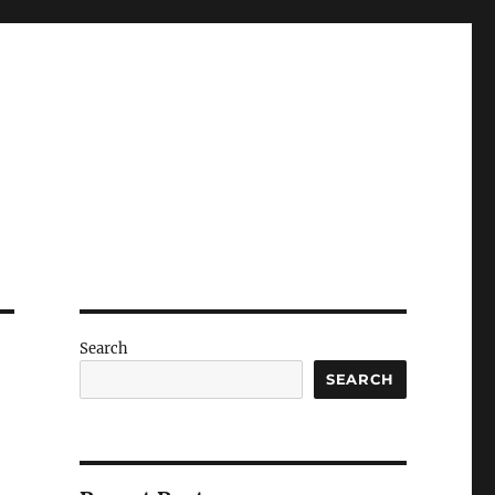
Search
SEARCH