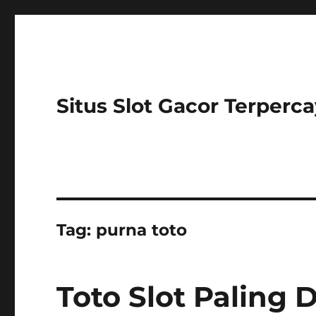
Situs Slot Gacor Terperc
Tag:
purna toto
Toto Slot Paling 