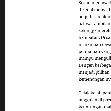
Bermain
Selain menawark
Praktis
dikenal menyedi
berjudi semaki
bahwa tampilan
sehingga mereka
hambatan. Di sa
menambah daya ta
permainan yang
mampu menguji 
Dengan berbagai
menjadi pilihan
kemenangan nya
Tidak kalah pent
unggulan di pu
keuntungan maks