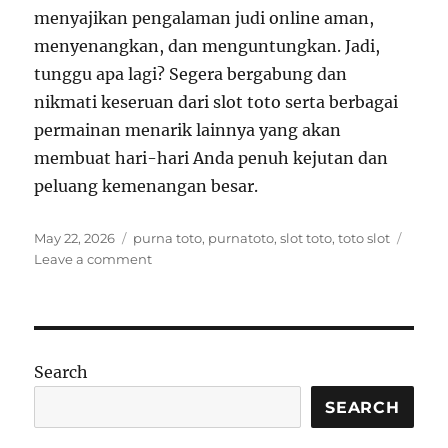
menyajikan pengalaman judi online aman,
menyenangkan, dan menguntungkan. Jadi,
tunggu apa lagi? Segera bergabung dan
nikmati keseruan dari slot toto serta berbagai
permainan menarik lainnya yang akan
membuat hari-hari Anda penuh kejutan dan
peluang kemenangan besar.
Posted
Tags
May 22, 2026
purna toto
,
purnatoto
,
slot toto
,
toto slot
on
on
Leave a comment
Toto
Slot
Paling
Dicari
karena
Search
Menawarkan
Jackpot
SEARCH
Besar
dengan