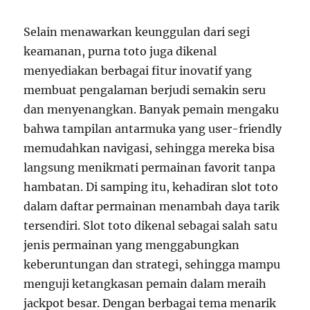
Selain menawarkan keunggulan dari segi
keamanan, purna toto juga dikenal
menyediakan berbagai fitur inovatif yang
membuat pengalaman berjudi semakin seru
dan menyenangkan. Banyak pemain mengaku
bahwa tampilan antarmuka yang user-friendly
memudahkan navigasi, sehingga mereka bisa
langsung menikmati permainan favorit tanpa
hambatan. Di samping itu, kehadiran slot toto
dalam daftar permainan menambah daya tarik
tersendiri. Slot toto dikenal sebagai salah satu
jenis permainan yang menggabungkan
keberuntungan dan strategi, sehingga mampu
menguji ketangkasan pemain dalam meraih
jackpot besar. Dengan berbagai tema menarik