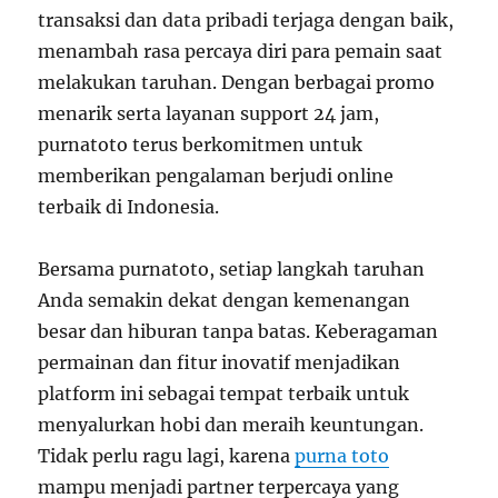
transaksi dan data pribadi terjaga dengan baik,
menambah rasa percaya diri para pemain saat
melakukan taruhan. Dengan berbagai promo
menarik serta layanan support 24 jam,
purnatoto terus berkomitmen untuk
memberikan pengalaman berjudi online
terbaik di Indonesia.
Bersama purnatoto, setiap langkah taruhan
Anda semakin dekat dengan kemenangan
besar dan hiburan tanpa batas. Keberagaman
permainan dan fitur inovatif menjadikan
platform ini sebagai tempat terbaik untuk
menyalurkan hobi dan meraih keuntungan.
Tidak perlu ragu lagi, karena
purna toto
mampu menjadi partner terpercaya yang