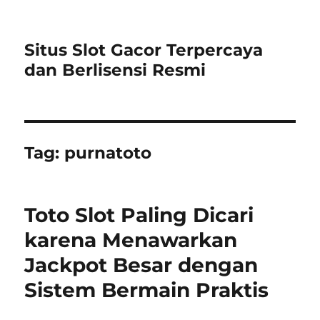
Situs Slot Gacor Terpercaya
dan Berlisensi Resmi
Tag:
purnatoto
Toto Slot Paling Dicari
karena Menawarkan
Jackpot Besar dengan
Sistem Bermain Praktis