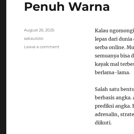
Penuh Warna
Posted
August 26, 2025
Kalau ngomongin
on
Tags
sakautoto
lepas dari dunia
on
Leave a comment
serba online. Mul
Menikmati
semuanya bisa d
Serunya
kayak mal terbes
Dunia
Digital
berlama-lama.
yang
Penuh
Salah satu bent
Warna
berbasis angka.
prediksi angka.
adrenalin, strate
diikuti.