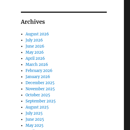
Archives
August 2026
July 2026
June 2026
May 2026
April 2026
March 2026
February 2026
January 2026
December 2025
November 2025
October 2025
September 2025
August 2025
July 2025
June 2025
May 2025