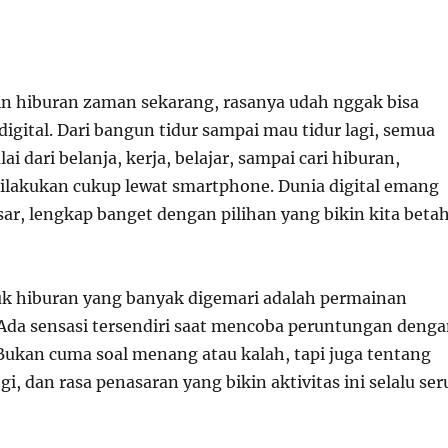
 hiburan zaman sekarang, rasanya udah nggak bisa
 digital. Dari bangun tidur sampai mau tidur lagi, semua
ai dari belanja, kerja, belajar, sampai cari hiburan,
ilakukan cukup lewat smartphone. Dunia digital emang
ar, lengkap banget dengan pilihan yang bikin kita beta
uk hiburan yang banyak digemari adalah permainan
 Ada sensasi tersendiri saat mencoba peruntungan deng
 Bukan cuma soal menang atau kalah, tapi juga tentang
gi, dan rasa penasaran yang bikin aktivitas ini selalu ser