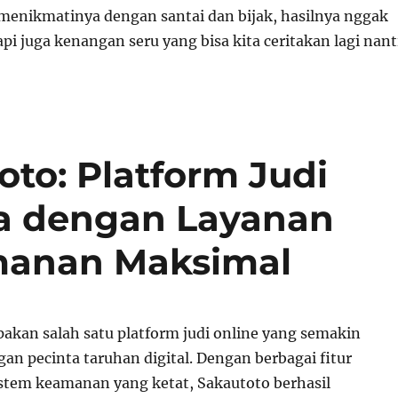
a menikmatinya dengan santai dan bijak, hasilnya nggak
pi juga kenangan seru yang bisa kita ceritakan lagi nanti
to: Platform Judi
ya dengan Layanan
manan Maksimal
kan salah satu platform judi online yang semakin
gan pecinta taruhan digital. Dengan berbagai fitur
stem keamanan yang ketat, Sakautoto berhasil