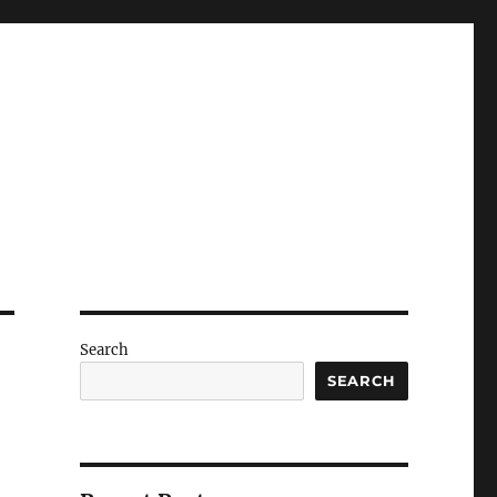
Search
SEARCH